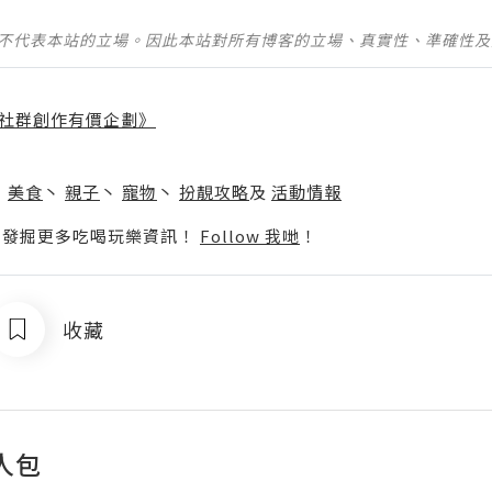
並不代表本站的立場。因此本站對所有博客的立場、真實性、準確性
社群創作有價企劃》
】
丶
美食
丶
親子
丶
寵物
丶
扮靚攻略
及
活動情報
p啦！發掘更多吃喝玩樂資訊！
Follow 我哋
！
收藏
人包