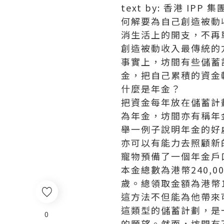
text by: 香港 IPP
何解要為自己創造被動
消生活上的開支，不再
創造被動收入最傳統的
事實上，坊間有些儲蓄
金，把自己累積的資金
什麼是年金？
把資金每年放在儲蓄計
為年金，坊間亦有稱年
舉一例子說明年金的好
亦可以有能力去照顧新
寵物預備了一個年金戶口
本金總數為港幣240,0
歲。總領取金額為港幣1,5
這方法不但能為他帶來
這類型的儲蓄計劃，是
0
的願望。然而，坊間有