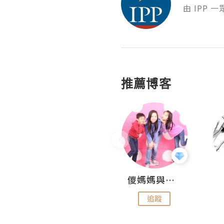
由 IPP
推薦博客
Hahakelly的生活點滴
儍媽媽與兩隻小魔怪之家
追蹤
追蹤