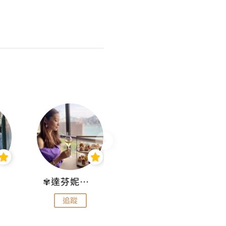
✾達芬妮•愛孩子•愛生活✾
wendysugar享受生活gogogo
追蹤
追蹤