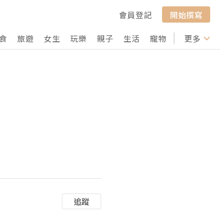
會員登記
開始撰寫
食
旅遊
女生
玩樂
親子
生活
寵物
行山
更多
打卡
追蹤