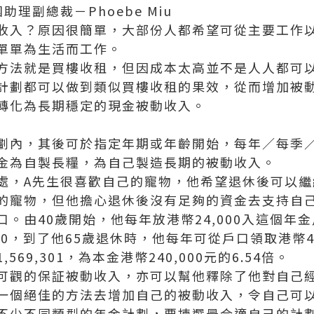
 集團助理副總裁－Phoebe Miu
收入？原因很簡單，大部份人都希望可從主要工作
單單為生活而工作。
方法就是買樓收租，但因成本太高並不是人人都可
計劃都可以做到類似買樓收租的果效，從而增加被
轉化為長期穩定的現金被動收入。
劃內，其後可於指定年期或年齡開始，每年／每季
金為自製長糧，為自己製造長期的被動收入。
處，A先生很喜歡自己的寵物，他希望退休後可以繼
的寵物，但他擔心退休後沒有足夠的資金去支持自
。由40歲開始，他每年放港幣24,000入這個年
00，到了他65歲退休時，他每年可從戶口領取港幣44
69,301，為本金港幣240,000元的6.54倍。
可觀的保証被動收入，亦可以幫他釋除了他對自己
一個絕佳的方法去增加自己的被動收入，令自己可
不少不同類型的年金計劃，要揀選最合適自己的計