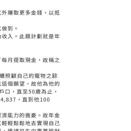
以外賺取更多金錢，以抵
以做到。
動收入。此類計劃就是年
／每月提取現金，故稱之
續照顧自己的寵物之餘
己這個願望，故他為他的
金戶口，直至50歲為止，
,837，直到他100
經濟能力的擔憂。故年金
以輕輕鬆鬆地去實現自己
劃，建議可先向專業理財