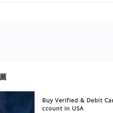
薦
Buy Verified & Debit Ca
ccount in USA