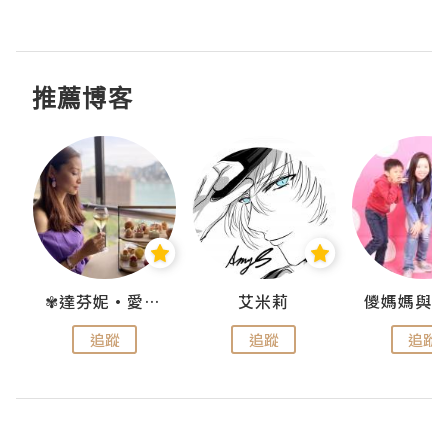
推薦博客
點滴
✾達芬妮•愛孩子•愛生活✾
艾米莉
追蹤
追蹤
追蹤