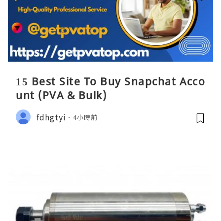
15 Best Site To Buy Snapchat Acco
unt (PVA & Bulk)
fdhgtyi
4小時前