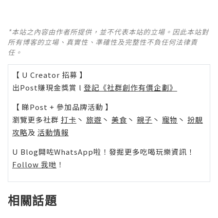
*本站之內容由作者所提供，並不代表本站的立場。因此本站對
所有博客的立場、真實性、準確性及完整性不負任何法律責
任。
【 U Creator 招募 】
出Post賺現金獎賞 l
登記《社群創作有價企劃》
【 睇Post + 參加品牌活動 】
瀏覽更多社群
打卡
丶
旅遊
丶
美食
丶
親子
丶
寵物
丶
扮靚
攻略
及
活動情報
U Blog開咗WhatsApp啦！發掘更多吃喝玩樂資訊！
Follow 我哋
！
相關話題