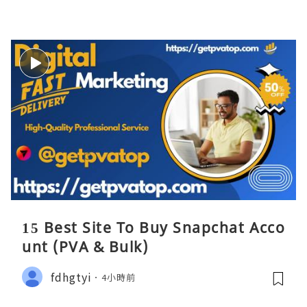
15 Best Site To Buy Snapchat Acco
unt (PVA & Bulk)
fdhgtyi
4小時前