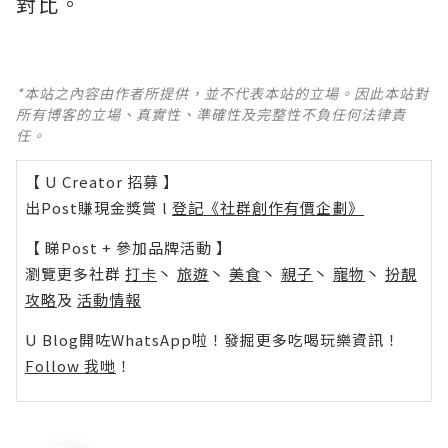
對比。
*本站之內容由作者所提供，並不代表本站的立場。因此本站對
所有博客的立場、真實性、準確性及完整性不負任何法律責
任。
【 U Creator 招募 】
出Post賺現金獎賞 l
登記《社群創作有價企劃》
【 睇Post + 參加品牌活動 】
瀏覽更多社群
打卡
丶
旅遊
丶
美食
丶
親子
丶
寵物
丶
扮靚
攻略
及
活動情報
U Blog開咗WhatsApp啦！發掘更多吃喝玩樂資訊！
Follow 我哋
！