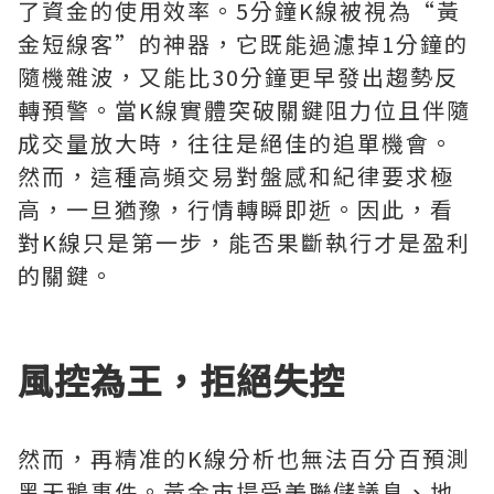
了資金的使用效率。5分鐘K線被視為“黃
金短線客”的神器，它既能過濾掉1分鐘的
隨機雜波，又能比30分鐘更早發出趨勢反
轉預警。當K線實體突破關鍵阻力位且伴隨
成交量放大時，往往是絕佳的追單機會。
然而，這種高頻交易對盤感和紀律要求極
高，一旦猶豫，行情轉瞬即逝。因此，看
對K線只是第一步，能否果斷執行才是盈利
的關鍵。
風控為王，拒絕失控
然而，再精准的K線分析也無法百分百預測
黑天鵝事件。黃金市場受美聯儲議息、地