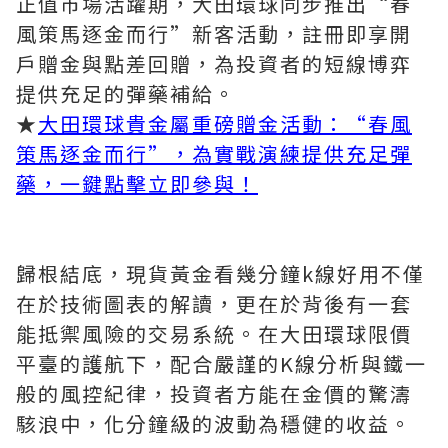
正值市場活躍期，大田環球同步推出“春
風策馬逐金而行”新客活動，註冊即享開
戶贈金與點差回贈，為投資者的短線博弈
提供充足的彈藥補給。
★
大田環球貴金屬重磅贈金活動：“春風
策馬逐金而行”，為實戰演練提供充足彈
藥，一鍵點擊立即參與！
歸根結底，現貨黃金看幾分鐘k線好用不僅
在於技術圖表的解讀，更在於背後有一套
能抵禦風險的交易系統。在大田環球限價
平臺的護航下，配合嚴謹的K線分析與鐵一
般的風控紀律，投資者方能在金價的驚濤
駭浪中，化分鐘級的波動為穩健的收益。