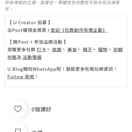
所有博客的立場、真實性、準確性及完整性不負任何法律責
任。
【 U Creator 招募 】
出Post賺現金獎賞 l
登記《社群創作有價企劃》
【 睇Post + 參加品牌活動 】
瀏覽更多社群
打卡
丶
旅遊
丶
美食
丶
親子
丶
寵物
丶
扮靚
攻略
及
活動情報
U Blog開咗WhatsApp啦！發掘更多吃喝玩樂資訊！
Follow 我哋
！
0個讚好