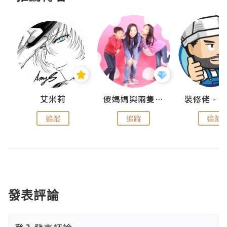
點滴
艾米莉
儍媽媽與兩隻小魔怪之家
追蹤
追蹤
追蹤
發表評論