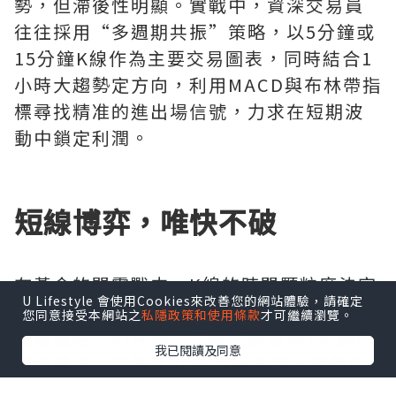
勢，但滯後性明顯。實戰中，資深交易員
往往採用“多週期共振”策略，以5分鐘或
15分鐘K線作為主要交易圖表，同時結合1
小時大趨勢定方向，利用MACD與布林帶指
標尋找精准的進出場信號，力求在短期波
動中鎖定利潤。
短線博弈，唯快不破
在黃金的閃電戰中，K線的時間顆粒度決定
U Lifestyle 會使用Cookies來改善您的網站體驗，請確定
了資金的使用效率。5分鐘K線被視為“黃
您同意接受本網站之
私隱政策和使用條款
才可繼續瀏覽。
金短線客”的神器，它既能過濾掉1分鐘的
我已閱讀及同意
隨機雜波，又能比30分鐘更早發出趨勢反
轉預警。當K線實體突破關鍵阻力位且伴隨