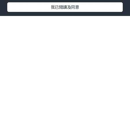
金短線客”的神器，它既能過濾掉1分鐘的
我已閱讀及同意
隨機雜波，又能比30分鐘更早發出趨勢反
轉預警。當K線實體突破關鍵阻力位且伴隨
成交量放大時，往往是絕佳的追單機會。
然而，這種高頻交易對盤感和紀律要求極
高，一旦猶豫，行情轉瞬即逝。因此，看
對K線只是第一步，能否果斷執行才是盈利
的關鍵。
風控為王，拒絕失控
然而，再精准的K線分析也無法百分百預測
黑天鵝事件。黃金市場受美聯儲議息、地
緣政治等消息面影響巨大，行情常現“天