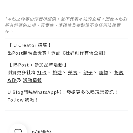
*本站之內容由作者所提供，並不代表本站的立場。因此本站對
所有博客的立場、真實性、準確性及完整性不負任何法律責
任。
【 U Creator 招募 】
出Post賺現金獎賞 l
登記《社群創作有價企劃》
【 睇Post + 參加品牌活動 】
瀏覽更多社群
打卡
丶
旅遊
丶
美食
丶
親子
丶
寵物
丶
扮靚
攻略
及
活動情報
U Blog開咗WhatsApp啦！發掘更多吃喝玩樂資訊！
Follow 我哋
！
0個讚好