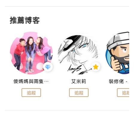
推薦博客
點滴
儍媽媽與兩隻小魔怪之家
艾米莉
追蹤
追蹤
追蹤