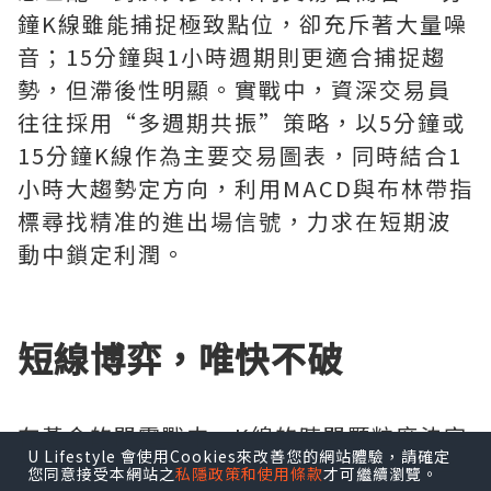
鐘K線雖能捕捉極致點位，卻充斥著大量噪
音；15分鐘與1小時週期則更適合捕捉趨
勢，但滯後性明顯。實戰中，資深交易員
往往採用“多週期共振”策略，以5分鐘或
15分鐘K線作為主要交易圖表，同時結合1
小時大趨勢定方向，利用MACD與布林帶指
標尋找精准的進出場信號，力求在短期波
動中鎖定利潤。
短線博弈，唯快不破
在黃金的閃電戰中，K線的時間顆粒度決定
U Lifestyle 會使用Cookies來改善您的網站體驗，請確定
了資金的使用效率。5分鐘K線被視為“黃
您同意接受本網站之
私隱政策和使用條款
才可繼續瀏覽。