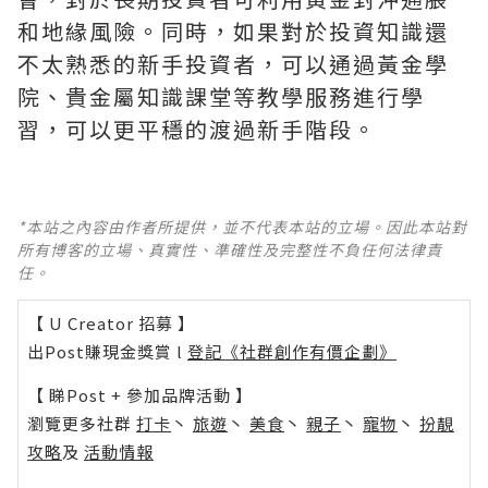
和地緣風險。同時，如果對於投資知識還
不太熟悉的新手投資者，可以通過黃金學
院、貴金屬知識課堂等教學服務進行學
習，可以更平穩的渡過新手階段。
*本站之內容由作者所提供，並不代表本站的立場。因此本站對
所有博客的立場、真實性、準確性及完整性不負任何法律責
任。
【 U Creator 招募 】
出Post賺現金獎賞 l
登記《社群創作有價企劃》
【 睇Post + 參加品牌活動 】
瀏覽更多社群
打卡
丶
旅遊
丶
美食
丶
親子
丶
寵物
丶
扮靚
攻略
及
活動情報