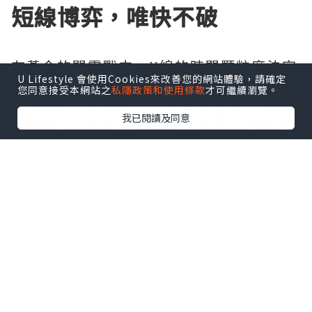
短線博弈，唯快不破
在黃金的閃電戰中，K線的時間顆粒度決定
U Lifestyle 會使用Cookies來改善您的網站體驗，請確定
了資金的使用效率。5分鐘K線被視為“黃
您同意接受本網站之
私隱政策和使用條款
才可繼續瀏覽。
金短線客”的神器，它既能過濾掉1分鐘的
我已閱讀及同意
隨機雜波，又能比30分鐘更早發出趨勢反
轉預警。當K線實體突破關鍵阻力位且伴隨
成交量放大時，往往是絕佳的追單機會。
然而，這種高頻交易對盤感和紀律要求極
高，一旦猶豫，行情轉瞬即逝。因此，看
對K線只是第一步，能否果斷執行才是盈利
的關鍵。