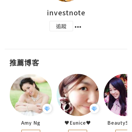
investnote
追蹤
推薦博客
h 夏沫
Amy Ng
♥Eunice♥