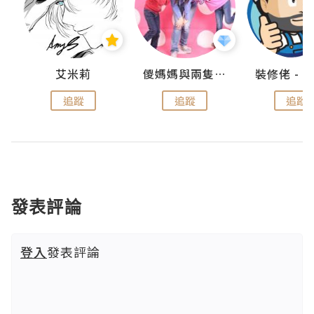
點滴
艾米莉
儍媽媽與兩隻小魔怪之家
追蹤
追蹤
追蹤
發表評論
登入
發表評論