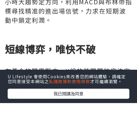
小時大趨勢定方向，利用MACD與布林帶指
標尋找精准的進出場信號，力求在短期波
動中鎖定利潤。
短線博弈，唯快不破
在黃金的閃電戰中，K線的時間顆粒度決定
U Lifestyle 會使用Cookies來改善您的網站體驗，請確定
了資金的使用效率。5分鐘K線被視為“黃
您同意接受本網站之
私隱政策和使用條款
才可繼續瀏覽。
金短線客”的神器，它既能過濾掉1分鐘的
我已閱讀及同意
隨機雜波，又能比30分鐘更早發出趨勢反
轉預警。當K線實體突破關鍵阻力位且伴隨
成交量放大時，往往是絕佳的追單機會。
然而，這種高頻交易對盤感和紀律要求極
高，一旦猶豫，行情轉瞬即逝。因此，看