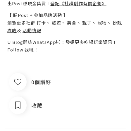
出Post賺現金獎賞 l
登記《社群創作有價企劃》
【 睇Post + 參加品牌活動 】
瀏覽更多社群
打卡
丶
旅遊
丶
美食
丶
親子
丶
寵物
丶
扮靚
攻略
及
活動情報
U Blog開咗WhatsApp啦！發掘更多吃喝玩樂資訊！
Follow 我哋
！
0個讚好
收藏