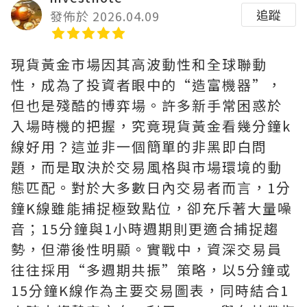
追蹤
發佈於 2026.04.09
現貨黃金市場因其高波動性和全球聯動
性，成為了投資者眼中的“造富機器”，
但也是殘酷的博弈場。許多新手常困惑於
入場時機的把握，究竟現貨黃金看幾分鐘k
線好用？這並非一個簡單的非黑即白問
題，而是取決於交易風格與市場環境的動
態匹配。對於大多數日內交易者而言，1分
鐘K線雖能捕捉極致點位，卻充斥著大量噪
音；15分鐘與1小時週期則更適合捕捉趨
勢，但滯後性明顯。實戰中，資深交易員
往往採用“多週期共振”策略，以5分鐘或
15分鐘K線作為主要交易圖表，同時結合1