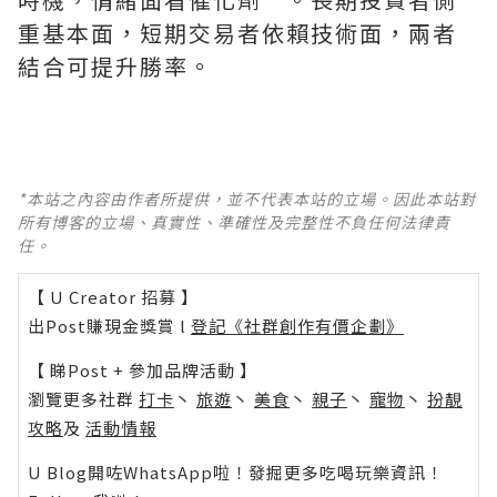
重基本面，短期交易者依賴技術面，兩者
結合可提升勝率。
*本站之內容由作者所提供，並不代表本站的立場。因此本站對
所有博客的立場、真實性、準確性及完整性不負任何法律責
任。
【 U Creator 招募 】
出Post賺現金獎賞 l
登記《社群創作有價企劃》
【 睇Post + 參加品牌活動 】
瀏覽更多社群
打卡
丶
旅遊
丶
美食
丶
親子
丶
寵物
丶
扮靚
攻略
及
活動情報
U Blog開咗WhatsApp啦！發掘更多吃喝玩樂資訊！