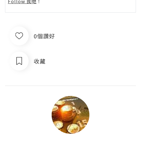
Follow 我哋
！
0個讚好
收藏