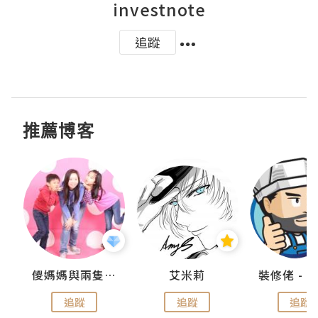
investnote
追蹤
推薦博客
點滴
儍媽媽與兩隻小魔怪之家
艾米莉
追蹤
追蹤
追蹤