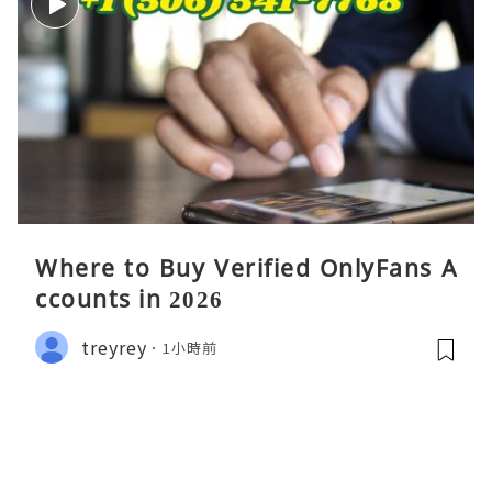
Where to Buy Verified OnlyFans A
ccounts in 2026
treyrey
1小時前