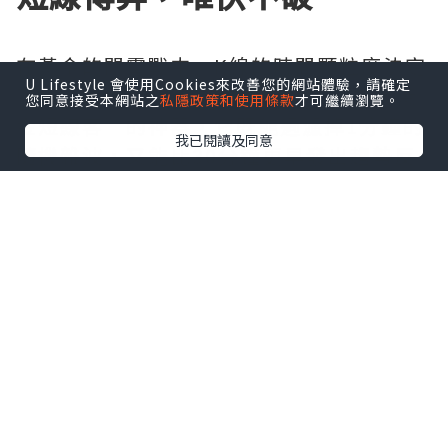
在黃金的閃電戰中，K線的時間顆粒度決定
U Lifestyle 會使用Cookies來改善您的網站體驗，請確定
了資金的使用效率。5分鐘K線被視為“黃
您同意接受本網站之
私隱政策和使用條款
才可繼續瀏覽。
金短線客”的神器，它既能過濾掉1分鐘的
我已閱讀及同意
隨機雜波，又能比30分鐘更早發出趨勢反
轉預警。當K線實體突破關鍵阻力位且伴隨
成交量放大時，往往是絕佳的追單機會。
然而，這種高頻交易對盤感和紀律要求極
高，一旦猶豫，行情轉瞬即逝。因此，看
對K線只是第一步，能否果斷執行才是盈利
的關鍵。
風控為王，拒絕失控