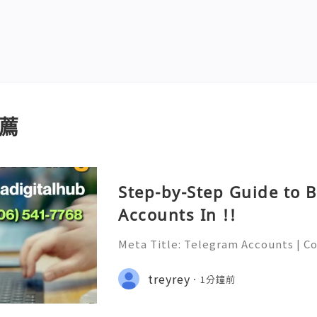
薦
Step-by-Step Guide to 
Accounts In !!
Meta Title: Telegram Accounts | C
egram Features, Security & Privacy
able 24/7 Customer Support 💫💎
treyrey
1分鐘前
6) 541-7768 💫💎💲💫🌐✨💎Telegram