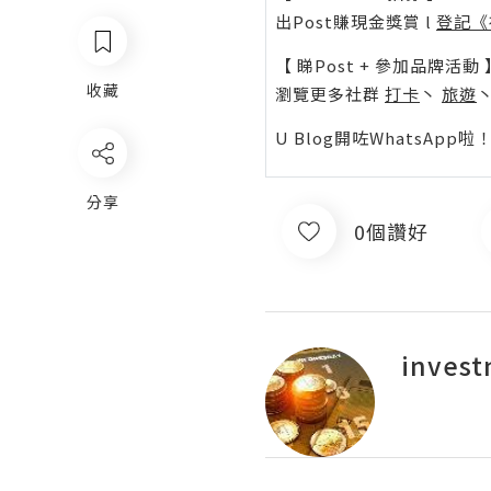
出Post賺現金獎賞 l
登記《
【 睇Post + 參加品牌活動 
收藏
瀏覽更多社群
打卡
丶
旅遊
U Blog開咗WhatsAp
分享
0個讚好
invest