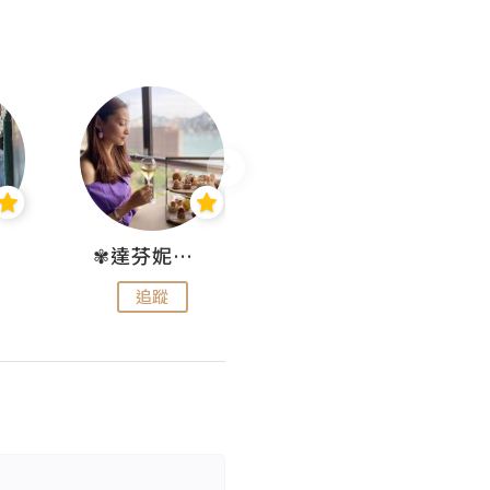
✾達芬妮•愛孩子•愛生活✾
wendysugar享受生活gogogo
追蹤
追蹤