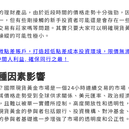
的理財產品，由於近段時間的價格走勢十分強勁，
一，但有些剛接觸的新手投資者可能還是會存在一
交易有莊家嗎等問題。其實只要大家可以明確現貨
操縱的可能性極小。
微點差賬戶，打造超低點差成本投資環境，限價無
無中間人利益, 確保同行之最！
種因素影響
？國際現貨黃金市場是一個24小時連續交易的市場
其價格走勢受到全球供求關係、美元匯率、政治經
，且難以被單一實體所控制。高度開放性和透明性
現貨黃金的參與者包括銀行、投資機構、對沖基金
的參與者基礎進一步增強了市場的透明度和公正性