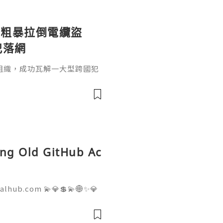
：粗暴拉倒電纜盜
犯落網
組織，成功瓦解一大型跨國犯
竊銅跨國走私案，這個犯罪集
城市伊基克（Iquiqu
智利史上最大集團犯罪案之
（Operation High
區，共逮捕25人、搜查49處房
ing Old GitHub Ac
talhub.com 💫💎💲💫🌐✨💎
pport 💫💎💲💫🌐✨💎WhatsA
💎Telegram: @usadigitalhu
hub 💫💎💲💫🌐✨💎Email:us