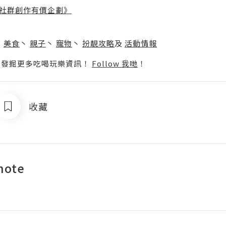
社群創作有價企劃》
】
丶
美食
丶
親子
丶
寵物
丶
扮靚攻略
及
活動情報
p啦！發掘更多吃喝玩樂資訊！
Follow 我哋
！
收藏
note