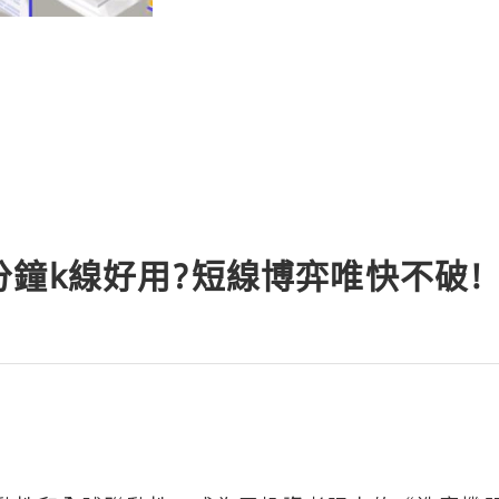
鐘k線好用?短線博弈唯快不破!