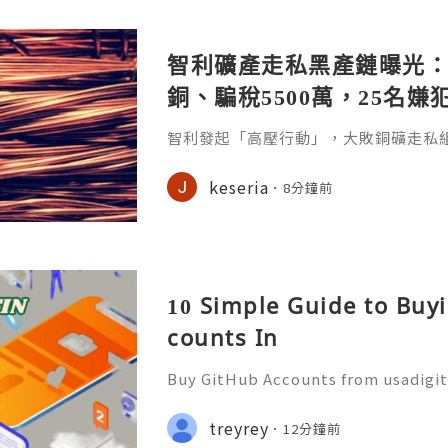
智利礦產走私黑產鏈曝光
銅、騙稅5500萬，25名嫌
智利發起「高壓行動」，大敗銅礦走私
罪集團。智利當局4月8日宣布破獲一起
團以卡車將竊得的銅料運至智利北部的港口
keseria
8分鐘前
e），5年間竊取價值逾9.1億美元。是
一。《南華早報》報導，這場名為「高壓行動」
Voltage）的跨區行動橫跨全國7個地
產，並查扣
10 Simple Guide to Buy
counts In
Buy GitHub Accounts from usadigi
Fast & Reliable 24/7 Customer Su
pp :+1 (506) 541-7768 💫💎💲💫🌐✨
treyrey
12分鐘前
b 💫💎💲💫🌐✨💎Discord: usadigital