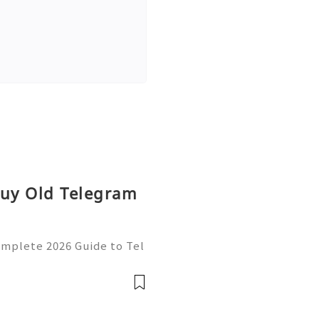
Buy Old Telegram
omplete 2026 Guide to Tel
 💫💎💲💫🌐✨💎Fast & Reli
💫🌐✨💎WhatsApp :+1 (50
: @usadigita