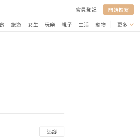
會員登記
開始撰寫
食
旅遊
女生
玩樂
親子
生活
寵物
行山
更多
打卡
追蹤