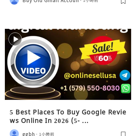
1小時前
5 Best Places To Buy Google Revie
ws Online In 2026 (5- ...
ggbh
1小時前