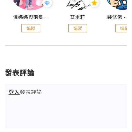
點滴
儍媽媽與兩隻小魔怪之家
艾米莉
追蹤
追蹤
追蹤
發表評論
登入
發表評論