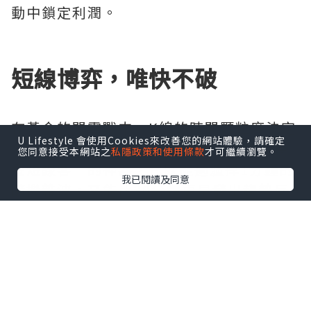
動中鎖定利潤。
短線博弈，唯快不破
在黃金的閃電戰中，K線的時間顆粒度決定
U Lifestyle 會使用Cookies來改善您的網站體驗，請確定
了資金的使用效率。5分鐘K線被視為“黃
您同意接受本網站之
私隱政策和使用條款
才可繼續瀏覽。
金短線客”的神器，它既能過濾掉1分鐘的
我已閱讀及同意
隨機雜波，又能比30分鐘更早發出趨勢反
轉預警。當K線實體突破關鍵阻力位且伴隨
成交量放大時，往往是絕佳的追單機會。
然而，這種高頻交易對盤感和紀律要求極
高，一旦猶豫，行情轉瞬即逝。因此，看
對K線只是第一步，能否果斷執行才是盈利