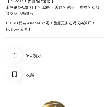
【 睇Post + 參加品牌活動 】
瀏覽更多社群
打卡
丶
旅遊
丶
美食
丶
親子
丶
寵物
丶
扮靚
攻略
及
活動情報
U Blog開咗WhatsApp啦！發掘更多吃喝玩樂資訊！
Follow 我哋
！
0個讚好
收藏