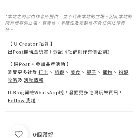
*本站之內容由作者所提供，並不代表本站的立場。因此本站對
所有博客的立場、真實性、準確性及完整性不負任何法律責
任。
【 U Creator 招募 】
出Post賺現金獎賞 l
登記《社群創作有價企劃》
【 睇Post + 參加品牌活動 】
瀏覽更多社群
打卡
丶
旅遊
丶
美食
丶
親子
丶
寵物
丶
扮靚
攻略
及
活動情報
U Blog開咗WhatsApp啦！發掘更多吃喝玩樂資訊！
Follow 我哋
！
0個讚好