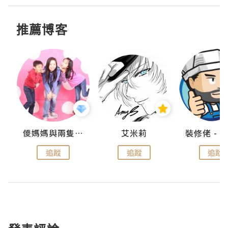
推薦博客
點滴
儍媽媽與兩隻小魔怪之家
艾米莉
追蹤
追蹤
追蹤