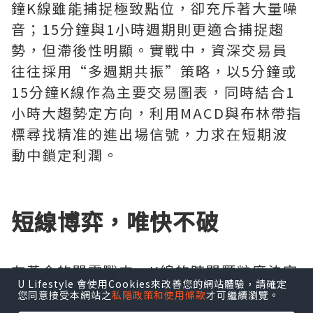
鐘K線雖能捕捉極致點位，卻充斥著大量噪
音；15分鐘與1小時週期則更適合捕捉趨
勢，但滯後性明顯。實戰中，資深交易員
往往採用“多週期共振”策略，以5分鐘或
15分鐘K線作為主要交易圖表，同時結合1
小時大趨勢定方向，利用MACD與布林帶指
標尋找精准的進出場信號，力求在短期波
動中鎖定利潤。
短線博弈，唯快不破
在黃金的閃電戰中，K線的時間顆粒度決定
U Lifestyle 會使用Cookies來改善您的網站體驗，請確定
了資金的使用效率。5分鐘K線被視為“黃
您同意接受本網站之
私隱政策和使用條款
才可繼續瀏覽。
金短線客”的神器，它既能過濾掉1分鐘的