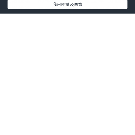
我已閱讀及同意
隨機雜波，又能比30分鐘更早發出趨勢反
轉預警。當K線實體突破關鍵阻力位且伴隨
成交量放大時，往往是絕佳的追單機會。
然而，這種高頻交易對盤感和紀律要求極
高，一旦猶豫，行情轉瞬即逝。因此，看
對K線只是第一步，能否果斷執行才是盈利
的關鍵。
風控為王，拒絕失控
然而，再精准的K線分析也無法百分百預測
黑天鵝事件。黃金市場受美聯儲議息、地
緣政治等消息面影響巨大，行情常現“天