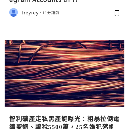
treyrey
11分鐘前
智利礦產走私黑產鏈曝光：粗暴拉倒電
纜盜銅、騙稅5500萬，25名嫌犯落網