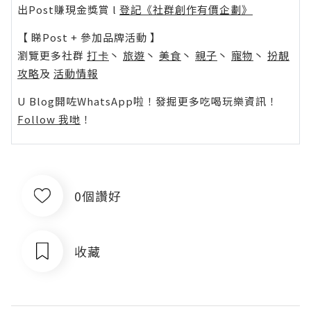
出Post賺現金獎賞 l
登記《社群創作有價企劃》
【 睇Post + 參加品牌活動 】
瀏覽更多社群
打卡
丶
旅遊
丶
美食
丶
親子
丶
寵物
丶
扮靚
攻略
及
活動情報
U Blog開咗WhatsApp啦！發掘更多吃喝玩樂資訊！
Follow 我哋
！
0個讚好
收藏