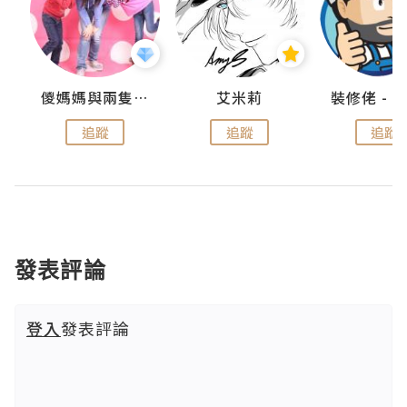
點滴
儍媽媽與兩隻小魔怪之家
艾米莉
追蹤
追蹤
追蹤
發表評論
登入
發表評論