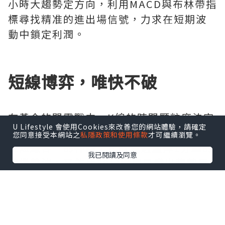
小時大趨勢定方向，利用MACD與布林帶指
標尋找精准的進出場信號，力求在短期波
動中鎖定利潤。
短線博弈，唯快不破
在黃金的閃電戰中，K線的時間顆粒度決定
U Lifestyle 會使用Cookies來改善您的網站體驗，請確定
了資金的使用效率。5分鐘K線被視為“黃
您同意接受本網站之
私隱政策和使用條款
才可繼續瀏覽。
金短線客”的神器，它既能過濾掉1分鐘的
我已閱讀及同意
隨機雜波，又能比30分鐘更早發出趨勢反
轉預警。當K線實體突破關鍵阻力位且伴隨
成交量放大時，往往是絕佳的追單機會。
然而，這種高頻交易對盤感和紀律要求極
高，一旦猶豫，行情轉瞬即逝。因此，看