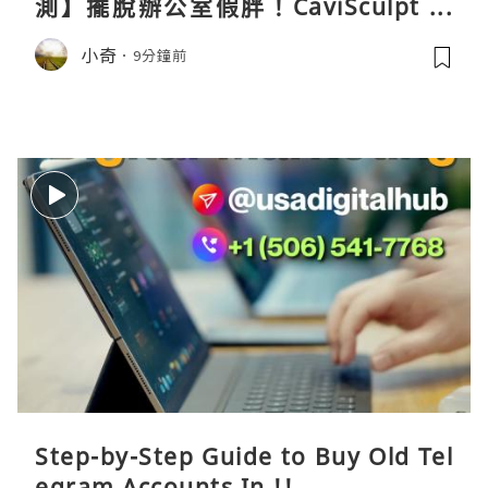
測】擺脫辦公室假胖！CaviSculpt 新
一代72W高能超聲波體雕儀親身試用＆
小奇
9分鐘前
真實評價
Step-by-Step Guide to Buy Old Tel
egram Accounts In !!