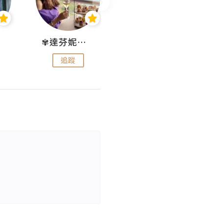
✾達芬妮•愛孩子•愛生活✾
wendysugar享受生活gogogo
追蹤
追蹤