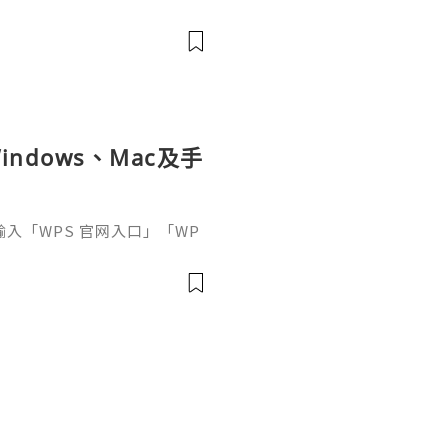
elopment, trusted by mill
artups, and open-source c
ndows、Mac及手
接輸入「WPS 官网入口」「WP
中往往同時出現官方網站、應
及第三方下載頁面。