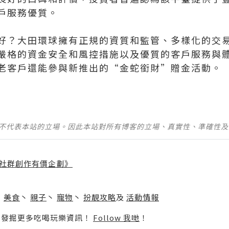
戶服務優質。
好？大田環球擁有正規的資質和監管、多樣化的交
嚴格的資金安全和風控措施以及優質的客戶服務與
老客戶還能參與新推出的“金蛇銜財”贈金活動。
並不代表本站的立場。因此本站對所有博客的立場、真實性、準確性
社群創作有價企劃》
】
丶
美食
丶
親子
丶
寵物
丶
扮靚攻略
及
活動情報
p啦！發掘更多吃喝玩樂資訊！
Follow 我哋
！