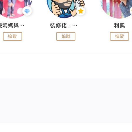
儍媽媽與兩隻小魔怪之家
裝修佬 - 香港一站式網上裝修平台
利奧
追蹤
追蹤
追蹤