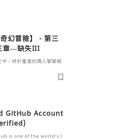
幻冒險】 - 第三
章—缺失III
之中，終於重逢的兩人緊緊相
ld GitHub Account
erified)
b is one of the world's l