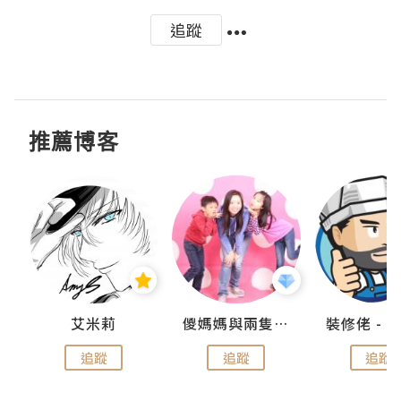
追蹤
推薦博客
點滴
艾米莉
儍媽媽與兩隻小魔怪之家
追蹤
追蹤
追蹤