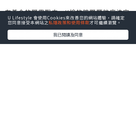
在黃金的閃電戰中，K線的時間顆粒度決定
U Lifestyle 會使用Cookies來改善您的網站體驗，請確定
了資金的使用效率。5分鐘K線被視為“黃
您同意接受本網站之
私隱政策和使用條款
才可繼續瀏覽。
金短線客”的神器，它既能過濾掉1分鐘的
我已閱讀及同意
隨機雜波，又能比30分鐘更早發出趨勢反
轉預警。當K線實體突破關鍵阻力位且伴隨
成交量放大時，往往是絕佳的追單機會。
然而，這種高頻交易對盤感和紀律要求極
高，一旦猶豫，行情轉瞬即逝。因此，看
對K線只是第一步，能否果斷執行才是盈利
的關鍵。
風控為王，拒絕失控