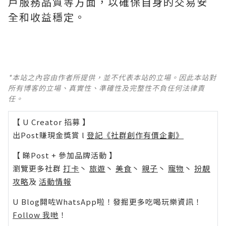
戶服務品質等方面，以確保自身的交易安
全和收益穩定。
*本站之內容由作者所提供，並不代表本站的立場。因此本站對
所有博客的立場、真實性、準確性及完整性不負任何法律責
任。
【 U Creator 招募 】
出Post賺現金獎賞 l
登記《社群創作有價企劃》
【 睇Post + 參加品牌活動 】
瀏覽更多社群
打卡
丶
旅遊
丶
美食
丶
親子
丶
寵物
丶
扮靚
攻略
及
活動情報
U Blog開咗WhatsApp啦！發掘更多吃喝玩樂資訊！
Follow 我哋
！