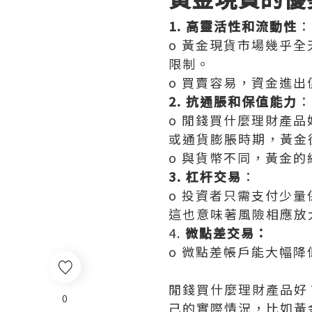
1. 高靈活性和流動性
：
o 黃金現貨市場幾乎
限制。
o 買賣容易，資金進
2. 抗通脹和保值能力
：
o 閒錢買什麼理財產
或通貨膨脹時期，黃金
o 與貨幣不同，黃金
3. 杠杆交易
：
o 投資者只需支付少
這也意味著風險相應放
4.
微點差交易：
o 微點差帳戶能大幅
閒錢買什麼理財產品好
0
己的實際情況，比如黃