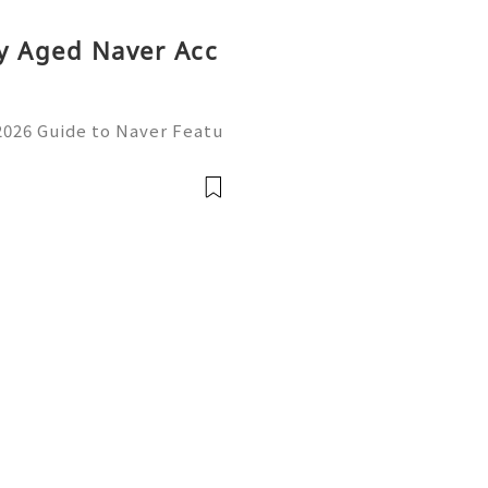
y Aged Naver Acc
2026 Guide to Naver Featu
anagement, and Responsib
er Accounts | Complete 20