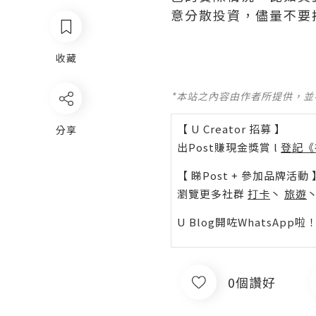
意分散投資，儘量不要
收藏
*本站之內容由作者所提供，
【 U Creator 招募 】
分享
出Post賺現金獎賞 l
登記《
【 睇Post + 參加品牌活動 
瀏覽更多社群
打卡
丶
旅遊
U Blog開咗WhatsAp
0個讚好