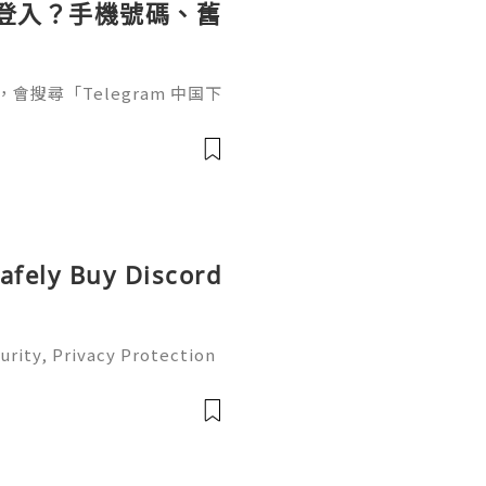
點樣登入？手機號碼、舊
，會搜尋「Telegram 中国下
egram國內怎樣用」等內容。
問題往往不是安裝本身，而是
afely Buy Discord
urity, Privacy Protection
te Guide 2026) 💫💎💲💫
er Support 💫💎💲💫🌐✨💎W
🌐✨💎Telegra