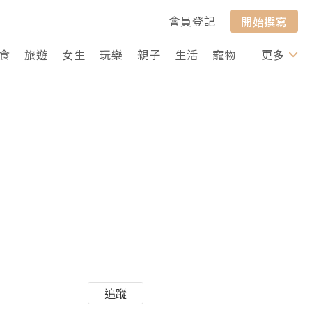
會員登記
開始撰寫
食
旅遊
女生
玩樂
親子
生活
寵物
行山
更多
打卡
？
追蹤