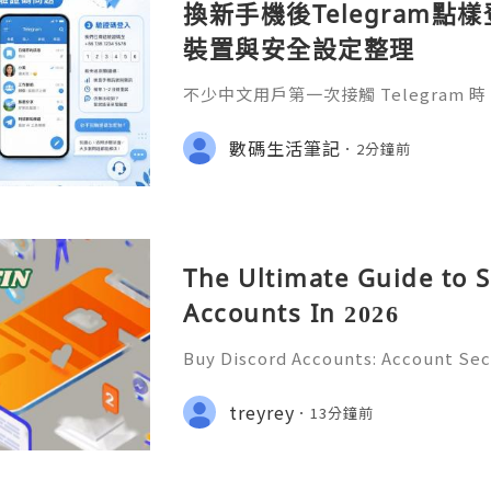
換新手機後Telegram
裝置與安全設定整理
不少中文用戶第一次接觸 Telegram 時
载」「Telegram中國下載」或「Tel
不過，真正完成下載後，最容易遇到的
數碼生活筆記
2分鐘前
手機號碼格式、驗證碼收不到、舊
The Ultimate Guide to S
Accounts In 2026
Buy Discord Accounts: Account Sec
& Responsible Management (Comple
🌐✨💎Fast & Reliable 24/7 Custom
treyrey
13分鐘前
hatsApp :+1 (506) 541-7768 💫💎💲