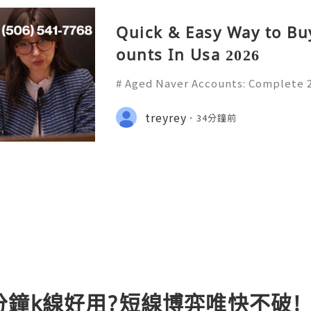
Quick & Easy Way to Bu
ounts In Usa 2026
# Aged Naver Accounts: Complete 
res, Security, Privacy, Account M
le Usage **Meta Title:** Aged Nav
treyrey
34分鐘前
26 Guide to Naver Features,
鐘k線好用?短線博弈唯快不破!