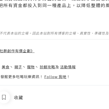
把所有資金都投入到同一種產品上，以降低整體的
並不代表本站的立場。因此本站對所有博客的立場、真實性、準確性
社群創作有價企劃》
】
丶
美食
丶
親子
丶
寵物
丶
扮靚攻略
及
活動情報
p啦！發掘更多吃喝玩樂資訊！
Follow 我哋
！
收藏