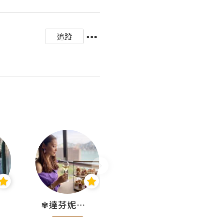
追蹤
✾達芬妮•愛孩子•愛生活✾
wendysugar享受生活gogogo