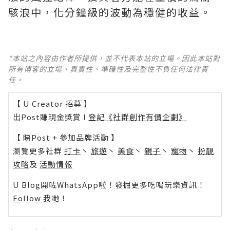
駭浪中，化分鐘級的波動為穩健的收益。
*本站之內容由作者所提供，並不代表本站的立場。因此本站對
所有博客的立場、真實性、準確性及完整性不負任何法律責
任。
【 U Creator 招募 】
出Post賺現金獎賞 l
登記《社群創作有價企劃》
【 睇Post + 參加品牌活動 】
瀏覽更多社群
打卡
丶
旅遊
丶
美食
丶
親子
丶
寵物
丶
扮靚
攻略
及
活動情報
U Blog開咗WhatsApp啦！發掘更多吃喝玩樂資訊！
Follow 我哋
！