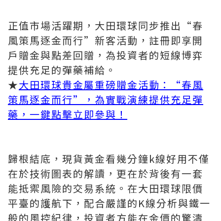
正值市場活躍期，大田環球同步推出“春
風策馬逐金而行”新客活動，註冊即享開
戶贈金與點差回贈，為投資者的短線博弈
提供充足的彈藥補給。
★
大田環球貴金屬重磅贈金活動：“春風
策馬逐金而行”，為實戰演練提供充足彈
藥，一鍵點擊立即參與！
歸根結底，現貨黃金看幾分鐘k線好用不僅
在於技術圖表的解讀，更在於背後有一套
能抵禦風險的交易系統。在大田環球限價
平臺的護航下，配合嚴謹的K線分析與鐵一
般的風控紀律，投資者方能在金價的驚濤