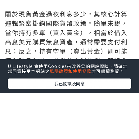
關於現貨黃金過夜利息多少，其核心計算
邏輯緊密掛鉤國際貨幣政策。簡單來說，
當你持有多單（買入黃金），相當於借入
高息美元購買無息資產，通常需要支付利
息；反之，持有空單（賣出黃金）則可能
獲得利息收益。以當前市場為例，若建倉
U Lifestyle 會使用Cookies來改善您的網站體驗，請確定
價為4530美元/盎司，持倉1手（100盎
您同意接受本網站之
私隱政策和使用條款
才可繼續瀏覽。
司），多單每日利息可能高達10-15美元，
我已閱讀及同意
而空單則可能獲得5-8美元的收益。更需警
惕的是，每逢週三，利息會按3倍計算以覆
蓋週末休市時間，這是全球CFD市場的鐵
律。對於中長線交易者而言，這不僅是成
本，更是決定策略成敗的關鍵變數。