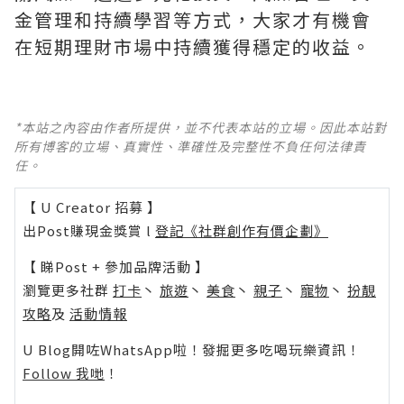
金管理和持續學習等方式，大家才有機會
在短期理財市場中持續獲得穩定的收益。
*本站之內容由作者所提供，並不代表本站的立場。因此本站對
所有博客的立場、真實性、準確性及完整性不負任何法律責
任。
【 U Creator 招募 】
出Post賺現金獎賞 l
登記《社群創作有價企劃》
【 睇Post + 參加品牌活動 】
瀏覽更多社群
打卡
丶
旅遊
丶
美食
丶
親子
丶
寵物
丶
扮靚
攻略
及
活動情報
U Blog開咗WhatsApp啦！發掘更多吃喝玩樂資訊！
Follow 我哋
！