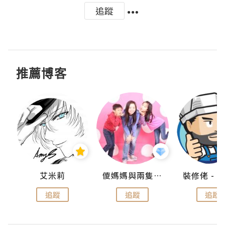
追蹤
推薦博客
點滴
艾米莉
儍媽媽與兩隻小魔怪之家
追蹤
追蹤
追蹤