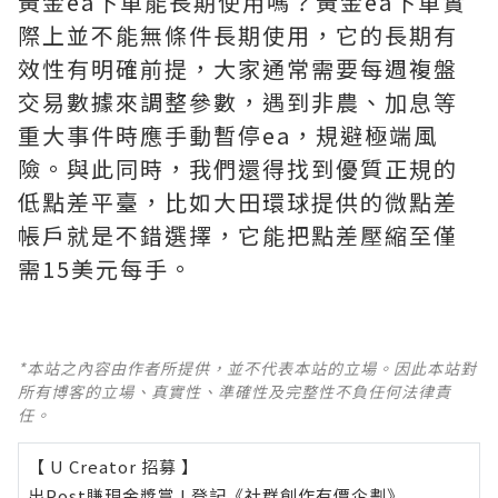
黃金ea下單能長期使用嗎？黃金ea下單實
際上並‌不能無條件長期使用‌，它的長期有
效性有明確前提，大家通常需要每週複盤
交易數據來調整參數，遇到非農、加息等
重大事件時應手動暫停ea，規避極端風
險。與此同時，我們還得找到優質正規的
低點差平臺，比如大田環球提供的微點差
帳戶就是不錯選擇，它能把點差壓縮至僅
需15美元每手。
*本站之內容由作者所提供，並不代表本站的立場。因此本站對
所有博客的立場、真實性、準確性及完整性不負任何法律責
任。
【 U Creator 招募 】
出Post賺現金獎賞 l
登記《社群創作有價企劃》