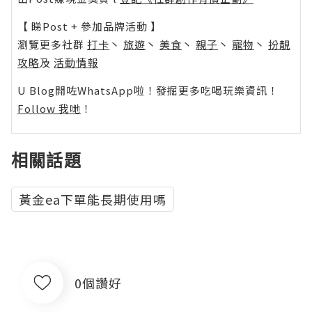
【 睇Post + 參加品牌活動 】
瀏覽更多社群
打卡
丶
旅遊
丶
美食
丶
親子
丶
寵物
丶
扮靚
攻略
及
活動情報
U Blog開咗WhatsApp啦！發掘更多吃喝玩樂資訊！
Follow 我哋
！
相關話題
黃金ea下單能長期使用嗎
0個讚好