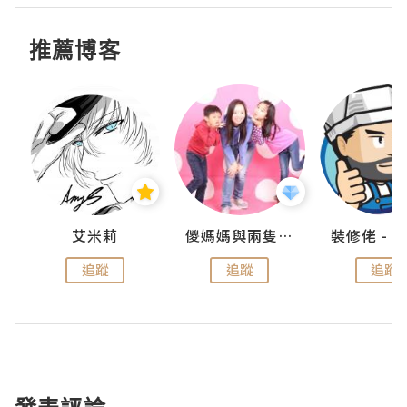
推薦博客
點滴
艾米莉
儍媽媽與兩隻小魔怪之家
追蹤
追蹤
追蹤