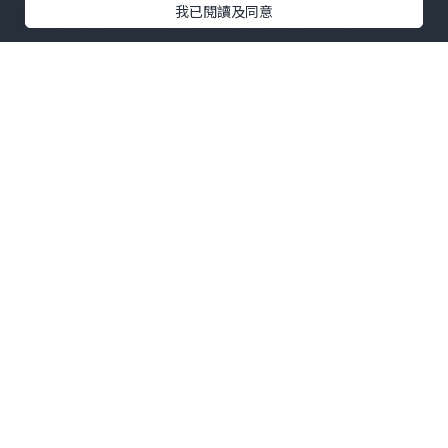
我已閱讀及同意
損就傷及根本。其次是嚴格設置止損，每
一筆入場都應提前規劃好止損點位，一旦
行情觸碰立即執行，絕不心存僥倖。此
外，分批建倉與分散投資也是降低單一風
險的有效方式，通過拉低平均成本來增強
持倉的抗風險能力。這些手段看似簡單，
卻是無數交易者用真金白銀換來的經驗總
結。
★大田環球的0.01手迷你帳戶，注資30美
元，即可開啟你的創富之旅！
限價平臺：從源頭降低滑點風險
即便個人風控意識再強，如果交易平臺在
執行層面出現問題，止損形同虛設，爆倉