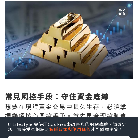
常見風控手段：守住資金底線
想要在現貨黃金交易中長久生存，必須掌
握幾項核心風控手段。首先是合理控制倉
位，一般建議單筆交易佔用保證金不超過
U Lifestyle 會使用Cookies來改善您的網站體驗，請確定
您同意接受本網站之
私隱政策和使用條款
才可繼續瀏覽。
總資金的20%，避免重倉押注導致一單虧