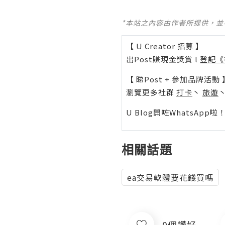
*本站之內容由作者所提供，
【 U Creator 招募 】
出Post賺現金獎賞 l
登記《
【 睇Post + 參加品牌活動 
瀏覽更多社群
打卡
丶
旅遊
U Blog開咗WhatsAp
相關話題
ea交易軟體要花錢買嗎
0個讚好