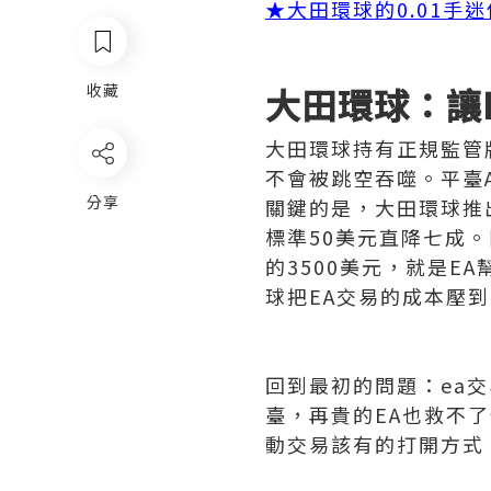
★大田環球的0.01手
收藏
大田環球：讓
大田環球持有正規監管
不會被跳空吞噬。平臺
分享
關鍵的是，大田環球推
標準50美元直降七成。
的3500美元，就是E
球把EA交易的成本壓
回到最初的問題：ea
臺，再貴的EA也救不
動交易該有的打開方式