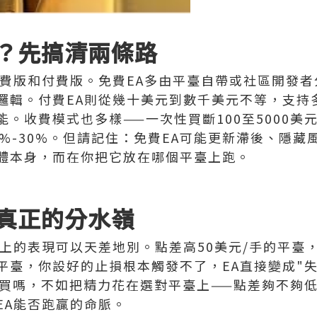
？先搞清兩條路
免費版和付費版。免費EA多由平臺自帶或社區開發
邏輯。付費EA則從幾十美元到數千美元不等，支持
。收費模式也多樣——一次性買斷100至5000美元
%-30%。但請記住：免費EA可能更新滯後、隱藏
體本身，而在你把它放在哪個平臺上跑。
真正的分水嶺
上的表現可以天差地別。點差高50美元/手的平臺，
平臺，你設好的止損根本觸發不了，EA直接變成"
錢買嗎，不如把精力花在選對平臺上——點差夠不夠
EA能否跑贏的命脈。