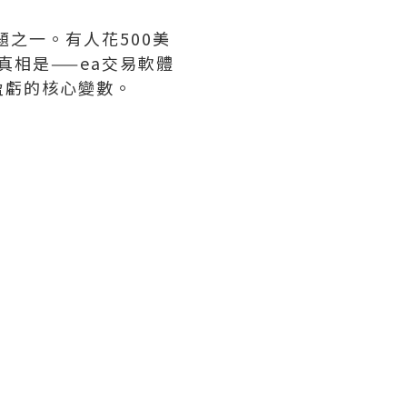
題之一。有人花500美
真相是——ea交易軟體
盈虧的核心變數。