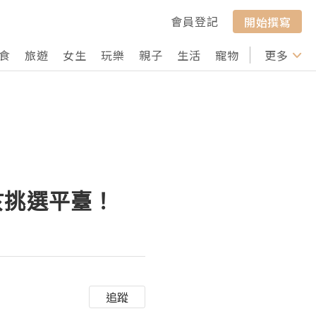
會員登記
開始撰寫
食
旅遊
女生
玩樂
親子
生活
寵物
行山
更多
打卡
於挑選平臺！
追蹤