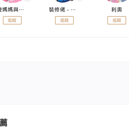
儍媽媽與兩隻小魔怪之家
裝修佬 - 香港一站式網上裝修平台
利奧
追蹤
追蹤
追蹤
薦