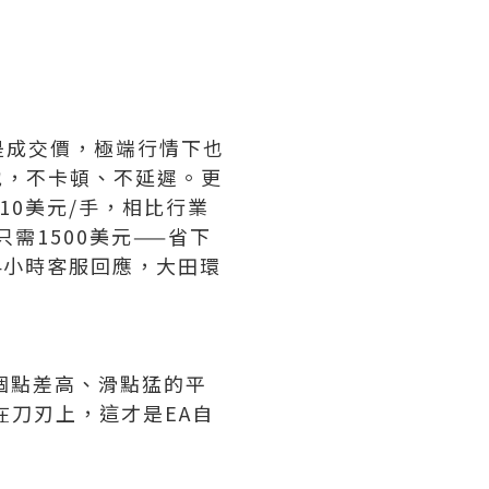
是成交價，極端行情下也
地，不卡頓、不延遲。更
10美元/手，相比行業
需1500美元——省下
4小時客服回應，大田環
個點差高、滑點猛的平
在刀刃上，這才是EA自