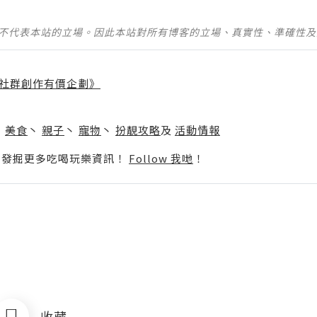
並不代表本站的立場。因此本站對所有博客的立場、真實性、準確性
社群創作有價企劃》
】
丶
美食
丶
親子
丶
寵物
丶
扮靚攻略
及
活動情報
p啦！發掘更多吃喝玩樂資訊！
Follow 我哋
！
收藏