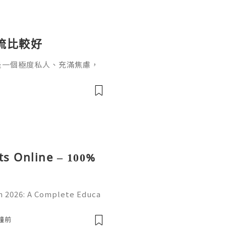
流比較好
是一個極度私人、充滿焦慮，
經常看到拿著驗孕棒、滿臉驚
，我該選哪一種？哪個比較不
s Online – 100%
 2026: A Complete Educa
d Online Learning Introduc
erstanding online platform
分鐘前