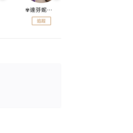
✾達芬妮•愛孩子•愛生活✾
wendysugar享受生活gogogo
追蹤
追蹤