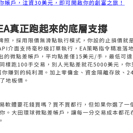
迷你帳戶，注資30美元，即可開啟你的創富之旅！
EA真正跑起來的底層支撐
牌照，採用限價無滑點執行模式，你設的止損價就
API介面支持毫秒級訂單執行，EA策略指令精准落
出的微點差帳戶，平均點差僅15美元/手，最低可達
同樣跑100手交易，別人光點差就花5000美元，你只
A幫你賺到的純利潤。加上零傭金、資金隔離存放、2
到了地板價。
交易軟體要花錢買嗎？買不買都行，但如果你選了一
了你。大田環球微點差帳戶，讓每一分交易成本都花
。