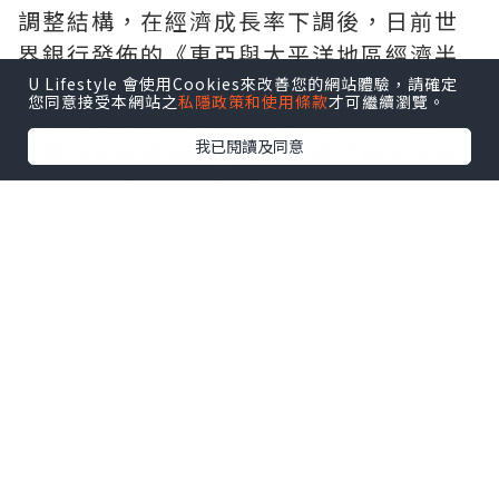
調整結構，在經濟成長率下調後，日前世
界銀行發佈的《東亞與太平洋地區經濟半
年報》指出，中國今年與明年的經濟成長
U Lifestyle 會使用Cookies來改善您的網站體驗，請確定
您同意接受本網站之
私隱政策和使用條款
才可繼續瀏覽。
分別為 6.5% 及 6.3%，顯示中國經濟成長
我已閱讀及同意
趨緩的現象將持續，這也反應了政府去產
能、去槓桿的政策延續。
事實上，今年中國官方許多發言都表現出
穩風險的態度，因此建議投資人不要小看
中國政府在這些事情上的決心，投資上要
特別留意小型企業的風險。
鉅亨網投顧認為，資金能否有效率且順利
的被輸送，將左右國家經濟成長的高低。
在理想的情況下，央行只需要調整存款準
備率及基準利率，便可刺激或壓抑經濟成
長，但中國銀行間差距卻非常巨大，國有