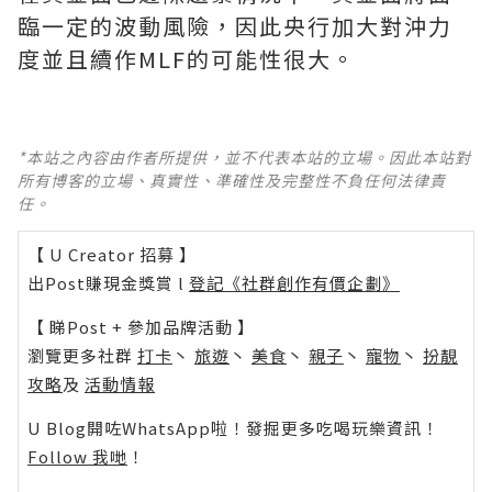
臨一定的波動風險，因此央行加大對沖力
度並且續作MLF的可能性很大。
*本站之內容由作者所提供，並不代表本站的立場。因此本站對
所有博客的立場、真實性、準確性及完整性不負任何法律責
任。
【 U Creator 招募 】
出Post賺現金獎賞 l
登記《社群創作有價企劃》
【 睇Post + 參加品牌活動 】
瀏覽更多社群
打卡
丶
旅遊
丶
美食
丶
親子
丶
寵物
丶
扮靚
攻略
及
活動情報
U Blog開咗WhatsApp啦！發掘更多吃喝玩樂資訊！
Follow 我哋
！