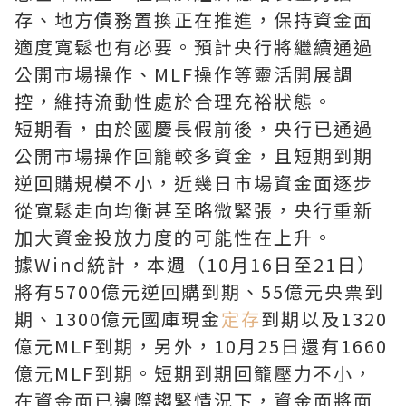
存、地方債務置換正在推進，保持資金面
適度寬鬆也有必要。預計央行將繼續通過
公開市場操作、MLF操作等靈活開展調
控，維持流動性處於合理充裕狀態。
短期看，由於國慶長假前後，央行已通過
公開市場操作回籠較多資金，且短期到期
逆回購規模不小，近幾日市場資金面逐步
從寬鬆走向均衡甚至略微緊張，央行重新
加大資金投放力度的可能性在上升。
據Wind統計，本週（10月16日至21日）
將有5700億元逆回購到期、55億元央票到
期、1300億元國庫現金
定存
到期以及1320
億元MLF到期，另外，10月25日還有1660
億元MLF到期。短期到期回籠壓力不小，
在資金面已邊際趨緊情況下，資金面將面