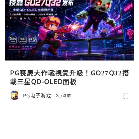
PG喪屍大作戰視覺升級！GO27Q32搭
載三星QD-OLED面板
PG电子游戏
2小時前