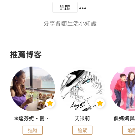
追蹤
分享各類生活小知識
推薦博客
點滴
✾達芬妮•愛孩子•愛生活✾
艾米莉
追蹤
追蹤
追蹤