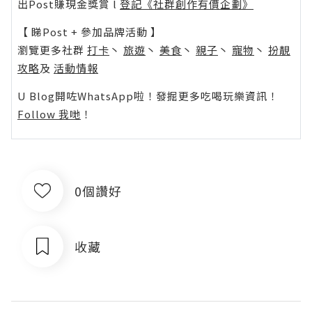
出Post賺現金獎賞 l
登記《社群創作有價企劃》
【 睇Post + 參加品牌活動 】
瀏覽更多社群
打卡
丶
旅遊
丶
美食
丶
親子
丶
寵物
丶
扮靚
攻略
及
活動情報
U Blog開咗WhatsApp啦！發掘更多吃喝玩樂資訊！
Follow 我哋
！
0個讚好
收藏