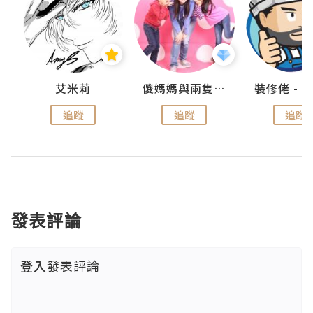
點滴
艾米莉
儍媽媽與兩隻小魔怪之家
追蹤
追蹤
追蹤
發表評論
登入
發表評論