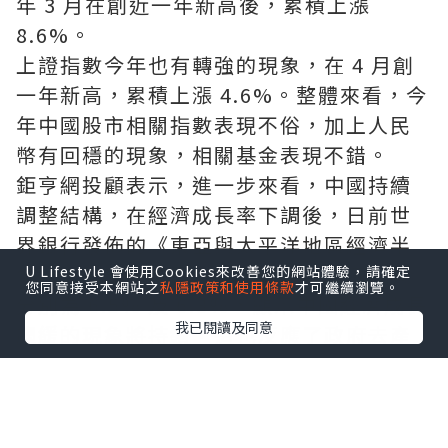
年 3 月在創近一年新高後，累積上漲
8.6%。
上證指數今年也有轉強的現象，在 4 月創
一年新高，累積上漲 4.6%。整體來看，今
年中國股市相關指數表現不俗，加上人民
幣有回穩的現象，相關基金表現不錯。
鉅亨網投顧表示，進一步來看，中國持續
調整結構，在經濟成長率下調後，日前世
界銀行發佈的《東亞與太平洋地區經濟半
年報》指出，中國今年與明年的經濟成長
U Lifestyle 會使用Cookies來改善您的網站體驗，請確定
您同意接受本網站之
私隱政策和使用條款
才可繼續瀏覽。
分別為 6.5% 及 6.3%，顯示中國經濟成長
我已閱讀及同意
趨緩的現象將持續，這也反應了政府去產
能、去槓桿的政策延續。
事實上，今年中國官方許多發言都表現出
穩風險的態度，因此建議投資人不要小看