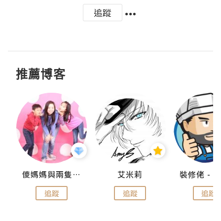
追蹤
推薦博客
點滴
儍媽媽與兩隻小魔怪之家
艾米莉
追蹤
追蹤
追蹤