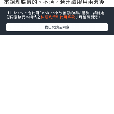
來調理腸胃的。不過，若連續服用兩週後
不適症狀仍未改善，請務必暫停服藥並尋
U Lifestyle 會使用Cookies來改善您的網站體驗，請確定
求醫師協助。
您同意接受本網站之
私隱政策和使用條款
才可繼續瀏覽。
常見包裝劑型與選購指南
我已閱讀及同意
市面上熱銷的
kowa胃腸藥300錠
非常適合
長期放置在家中或辦公室，作為全家人的
日常腸胃備藥。如果您有規律的調理需
求，直接挑選大包裝的
克潰精錠300錠
會是
最佳的選擇，因為整體換算下來的性價比
相對較高，能輕鬆滿足現代人高壓生活下
的護胃需求。
各劑型費用比較與總結建議
關於消費者關心的
興和克潰精錠價格
，目