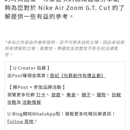
夠為您對於 Nike Air Zoom G.T. Cut 的了
解提供一些有益的參考。
*本站之內容由作者所提供，並不代表本站的立場。因此本站對
所有博客的立場、真實性、準確性及完整性不負任何法律責
任。
【 U Creator 招募 】
出Post賺現金獎賞 l
登記《社群創作有價企劃》
【 睇Post + 參加品牌活動 】
瀏覽更多社群
打卡
丶
旅遊
丶
美食
丶
親子
丶
寵物
丶
扮靚
攻略
及
活動情報
U Blog開咗WhatsApp啦！發掘更多吃喝玩樂資訊！
Follow 我哋
！