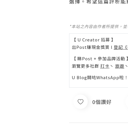
選擇。希望這篇評析能
*本站之內容由作者所提供，
【 U Creator 招募 】
出Post賺現金獎賞 l
登記《
【 睇Post + 參加品牌活動 
瀏覽更多社群
打卡
丶
旅遊
U Blog開咗WhatsAp
0個讚好