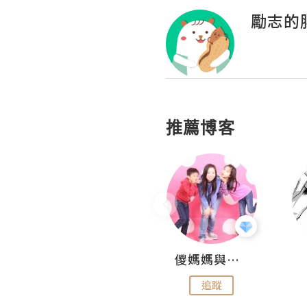
勵志的
推薦博客
Hahakelly的生活點滴
儍媽媽與兩隻小魔怪之家
追蹤
追蹤