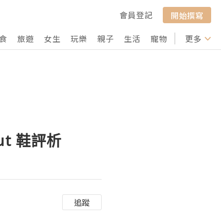
會員登記
開始撰寫
食
旅遊
女生
玩樂
親子
生活
寵物
行山
更多
打卡
Cut 鞋評析
追蹤