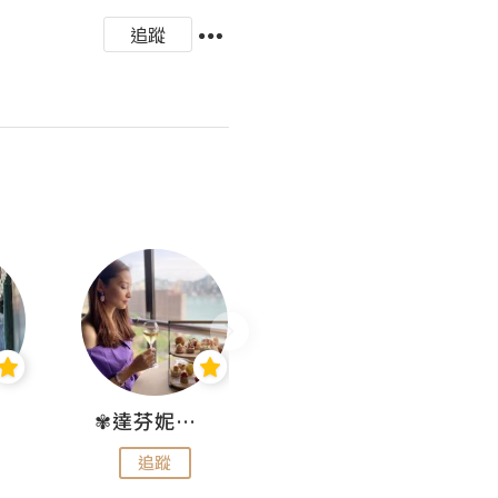
追蹤
✾達芬妮•愛孩子•愛生活✾
wendysugar享受生活gogogo
追蹤
追蹤