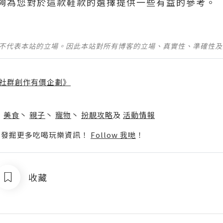
夠為您對於這款鞋款的選擇提供一些有益的參考。
並不代表本站的立場。因此本站對所有博客的立場、真實性、準確性
社群創作有價企劃》
】
丶
美食
丶
親子
丶
寵物
丶
扮靚攻略
及
活動情報
p啦！發掘更多吃喝玩樂資訊！
Follow 我哋
！
收藏