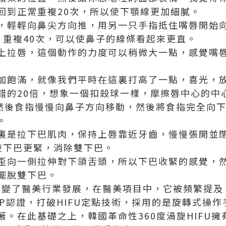
回到正常重複20次，所以使下顎線更加細膩。
，輕輕向鼻尖方向推，用另一只手指抵住嘴唇開始
，重複40次，可以使鼻子的線條看起來更直。
上拉唇，這個動作的力度可以稍微大一點，感覺嘴
加飽滿，就像我們平時在這裏打高了一點，喜光，
錯的20倍，想象一個扣殺球一樣，摩擦唇中心的中
然後食指慢慢向鼻子方向移動，然後將食指完全向
。
裏是拉下巴肌肉，保持上唇靠近牙齒，慢慢張開並閉
使下巴更緊，消除雙下巴。
歪向一側拉伸對下頜舌頭，所以下巴收緊的感覺，然
擺脫雙下巴。
改變了醫美行業發展，在醫美項目中，它被頻繁提及
MP認證，打破HIFU定點技術，採用的是旋轉式操
著。在此基礎之上，韓國革命性360度渦旋HIFU