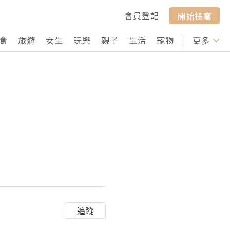
會員登記
開始撰寫
食
旅遊
女生
玩樂
親子
生活
寵物
行山
更多
打卡
追蹤