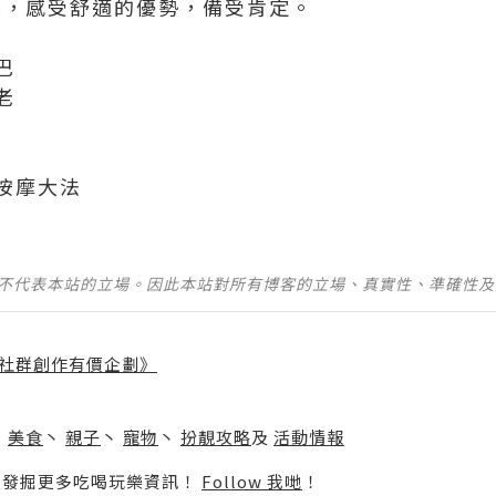
優惠，感受舒適的優勢，備受肯定。
巴
老
按摩大法
並不代表本站的立場。因此本站對所有博客的立場、真實性、準確性
社群創作有價企劃》
】
丶
美食
丶
親子
丶
寵物
丶
扮靚攻略
及
活動情報
p啦！發掘更多吃喝玩樂資訊！
Follow 我哋
！