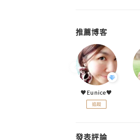
推薦博客
LoveCath 夏沫
♥Eunice♥
追蹤
追蹤
發表評論