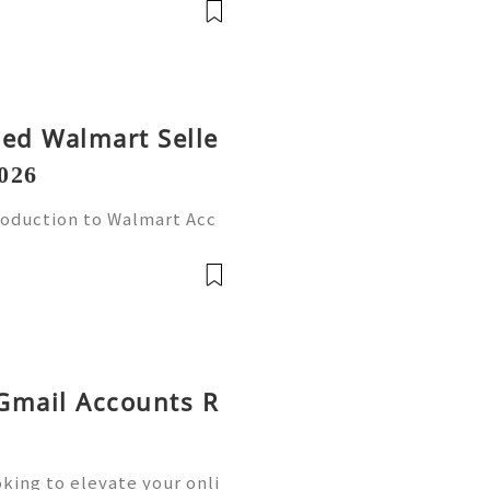
fied Walmart Selle
026
roduction to Walmart Acc
l world, online shopping
Walmart stands out as one
 Gmail Accounts R
king to elevate your onli