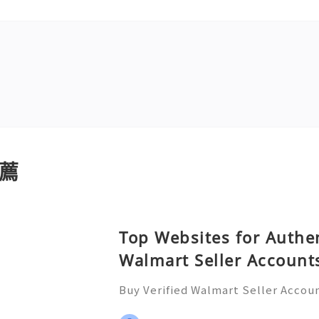
薦
Top Websites for Authen
Walmart Seller Account
Buy Verified Walmart Seller Accoun
d of e-commerce, standing out is m
lmart has emerged as a significant 