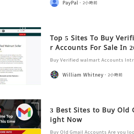
PayPal
2小時前
ding a platform for
Top 5 Sites To Buy Veri
r Accounts For Sale In 2
Buy Verified walmart Accounts Int
ounts In today’s fast-paced digita
has become a staple for millions. 
William Whitney
2小時前
of the largest retailers
3 Best Sites to Buy Old
ight Now
Buy Old Gmail Accounts Are you loo