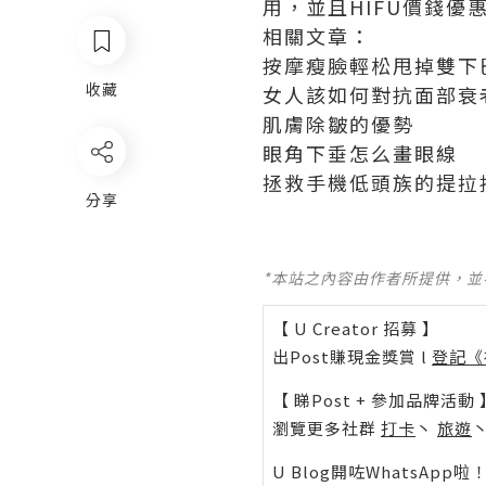
用，並且HIFU價錢
相關文章：
按摩瘦臉輕松甩掉雙下
收藏
女人該如何對抗面部衰
肌膚除皺的優勢
眼角下垂怎么畫眼線
拯救手機低頭族的提拉
分享
*本站之內容由作者所提供，
【 U Creator 招募 】
出Post賺現金獎賞 l
登記《
【 睇Post + 參加品牌活動 
瀏覽更多社群
打卡
丶
旅遊
U Blog開咗WhatsAp