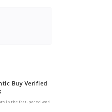
tic Buy Verified
s
ts In the fast-paced worl
ore crucial than ever. Wa
player in this arena, provi