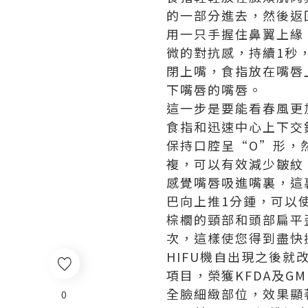
的一部分進去，然後返
用一只手握住鼻翼上緣
微的對抗感，持續1秒
閉上嘴，食指放在嘴唇
下嘴唇的嘴唇。
這一步是要能看春風更
食指和迅速中心上下交
保持口腔呈“O”形，
複，可以有效減少皺紋
感覺嘴唇吸進嘴裏，這
巴向上推1分鍾，可以
棕櫚的頸部和頭部扁平
次，這樣使您得到盡快
HIFU機
自出現之後就
項目，榮獲KFDA及G
全臉細緻部位，效果顯
0