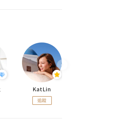
杜
KatLin
Missmiki 米奇小姐
追蹤
追蹤