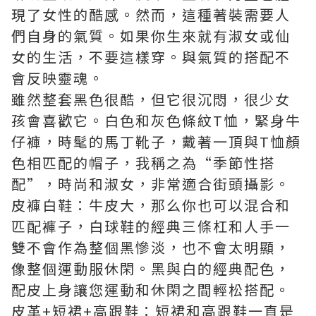
現了女性的酷感。然而，這種著裝需要人
們自身的氣質。如果你生來就有淑女或仙
女的生活，不要這樣穿。與氣質的搭配不
會反映靈魂。
雖然整套黑色很酷，但它很沉悶，很少女
孩會喜歡它。白色和灰色條紋T恤，緊身牛
仔褲，時髦的馬丁靴子，戴著一頂與T恤顏
色相匹配的帽子，我稱之為“季節性搭
配”，時尚和淑女，非常適合街頭攝影。
皮褲白鞋：牛皮大，那么你也可以混合和
匹配褲子，白球鞋的經典三條杠和人手一
雙不會作為整個黑慘淡，也不會太明顯，
像整個運動服休閑。黑與白的經典配色，
配皮上身讓您運動和休閑之間輕松搭配。
皮革+短裙+高跟鞋：短裙和高跟鞋一直是