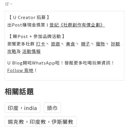
任。
【 U Creator 招募 】
出Post賺現金獎賞 l
登記《社群創作有價企劃》
【 睇Post + 參加品牌活動 】
瀏覽更多社群
打卡
丶
旅遊
丶
美食
丶
親子
丶
寵物
丶
扮靚
攻略
及
活動情報
U Blog開咗WhatsApp啦！發掘更多吃喝玩樂資訊！
Follow 我哋
！
相關話題
印度，india
頭巾
錫克教，印度教，伊斯蘭教