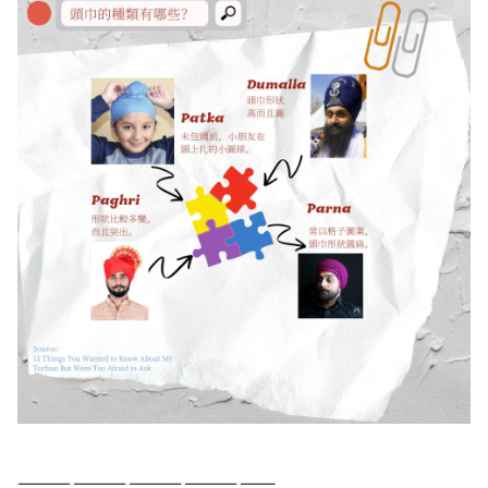
​——————————————