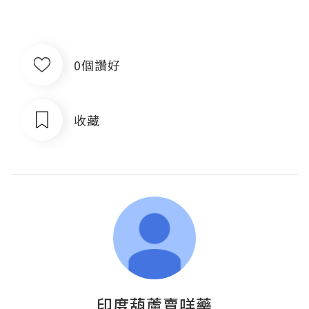
0個讚好
收藏
印度葫蘆賣咩藥