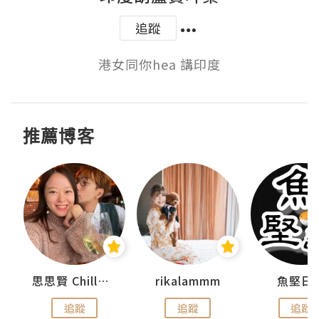
追蹤
港女同你hea 講印度
推薦博客
urnal
思思賢 ChillMyBabe
rikalammm
魚堅日
追蹤
追蹤
追蹤