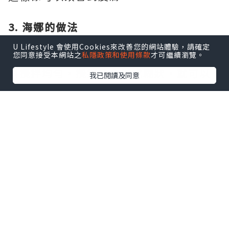
3. 海娜的做法
其實海娜最主要步驟的步驟都是mixing。
U Lifestyle 會使用Cookies來改善您的網站體驗，請確定
您同意接受本網站之
私隱政策和使用條款
才可繼續瀏覽。
首先，把海娜的材料混在一起，然後將材
料攪拌均勻，攪拌完會變成糊狀，就可以
我已閱讀及同意
放在一邊等她氧化變色，等的時間視乎你
材料既份量，一般情況，如果海娜由綠色
變成深紅色，就應該可以架的啦，這個時
候你就可以把Henna放入Henna Cone，
這樣就可以畫Henna啦。不過如果你覺得
麻煩，其實外邊都有現成的海娜賣，可能
在印度小舖都會見到。海娜一般會維持2-4
個禮拜，就會褪色，但如果想快點洗走的
話，都可以用卸妝油，或者食用油抹走。