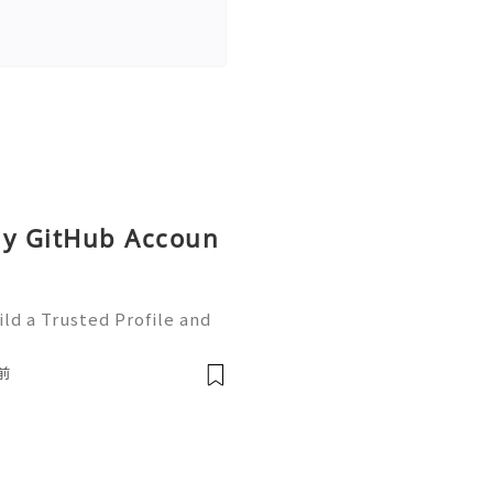
uy GitHub Accoun
ld a Trusted Profile and
tHub is one of the worl
e development and collabo
前