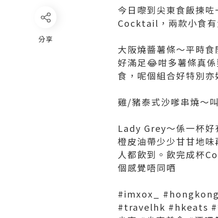
今日嚟到尖東食飯揀咗
Cocktail，兩款
分享
大阪燒醬薯條～平時食
好滿足😂咁多薯條真
食，呢個組合好特別亦
雞/豬泰式沙嗲串燒～叫
Lady Grey～係一杯
橙皮油帶少少甘甘地味
人都飲到。飲完成杯Co
個感覺唔同哂
#imxox_ #hongkong 
#travelhk #hke