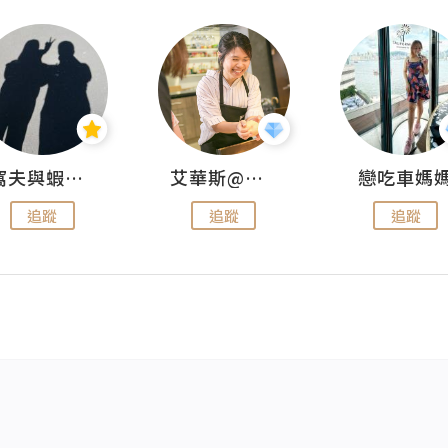
窩夫與蝦子餅
艾華斯@鄭大小姐工房
戀吃車媽
追蹤
追蹤
追蹤