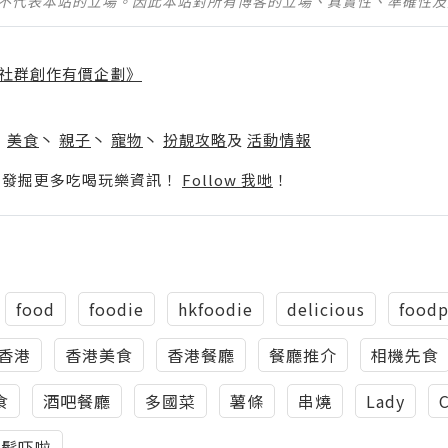
並不代表本站的立場。因此本站對所有博客的立場、真實性、準確性
社群創作有價企劃》
】
丶
美食
丶
親子
丶
寵物
丶
扮靚攻略
及
活動情報
p啦！發掘更多吃喝玩樂資訊！
Follow 我哋
！
food
foodie
hkfoodie
delicious
foodp
香港
香港美食
香港餐廳
餐廳推介
相機先食
食
酒吧餐廳
多國菜
薯條
串燒
Lady
C
輕鬆吓啦