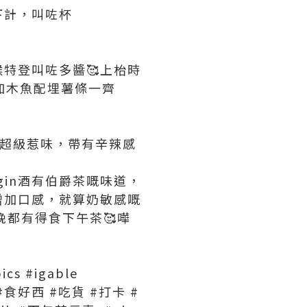
下計，叫咗杯
特登叫咗多醬🥰上枱時
加木魚配埋薯條一齊
嗲醬超級惹味，帶有辛辣感
l，gin酒有伯爵茶嘅味道，
增加口感，就算奶敏感嘅
夜晚都有得食下午茶🥰嘩
ics #igable
 #食好西 #吃貨 #打卡 #