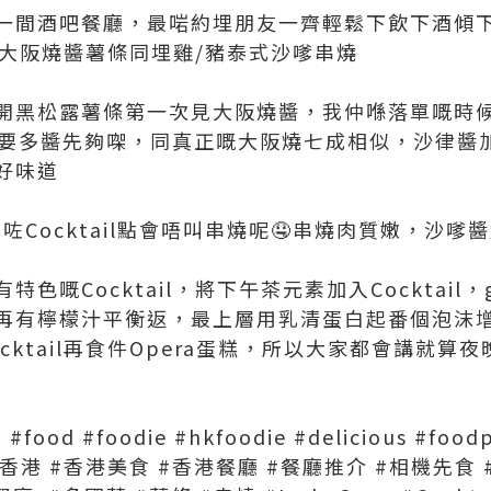
一間酒吧餐廳，最啱約埋朋友一齊輕鬆下飲下酒傾
小食有大阪燒醬薯條同埋雞/豬泰式沙嗲串燒
開黑松露薯條第一次見大阪燒醬，我仲喺落單嘅時候
係要多醬先夠㗎，同真正嘅大阪燒七成相似，沙律醬
好味道
咗Cocktail點會唔叫串燒呢🤤串燒肉質嫩，沙
好有特色嘅Cocktail，將下午茶元素加入Cocktai
再有檸檬汁平衡返，最上層用乳清蛋白起番個泡沫
cktail再食件Opera蛋糕，所以大家都會講就算
#food #foodie #hkfoodie #delicious #foodp
ats #香港 #香港美食 #香港餐廳 #餐廳推介 #相機先食