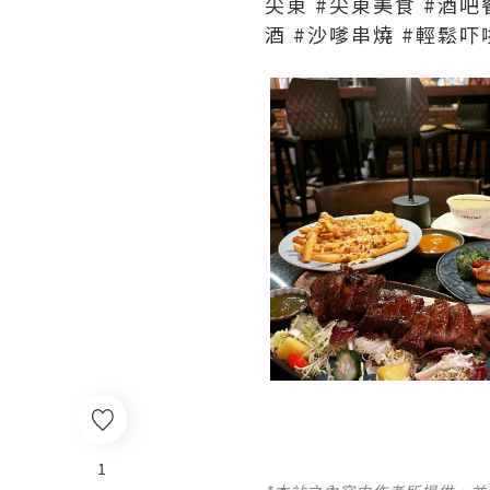
尖東 #尖東美食 #酒吧餐廳
酒 #沙嗲串燒 #輕鬆吓
1