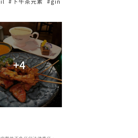
il #下午茶元素 #gin
+4