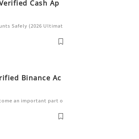
Verified Cash Ap
unts Safely (2026 Ultimat
gital financial world, ver
ingly used for secure tra
rified Binance Ac
come an important part o
maintaining a secure acc
uable assets. In 2026, use