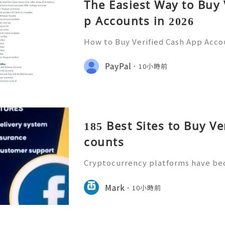
The Easiest Way to Buy 
p Accounts in 2026
How to Buy Verified Cash App Acco
e Guide) Introduction In today’s di
ified Cash App accounts are increas
PayPal
10小時前
nsactions, personal f
185 Best Sites to Buy Ve
counts
Cryptocurrency platforms have be
f the modern digital economy, and 
ount is essential for protecting val
Mark
10小時前
rs need reliable knowled