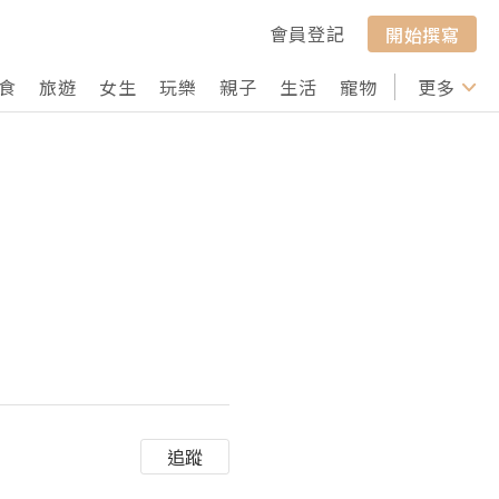
會員登記
開始撰寫
食
旅遊
女生
玩樂
親子
生活
寵物
行山
更多
打卡
追蹤