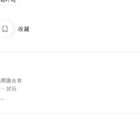
收藏
_
周圍去食

試玩

x_