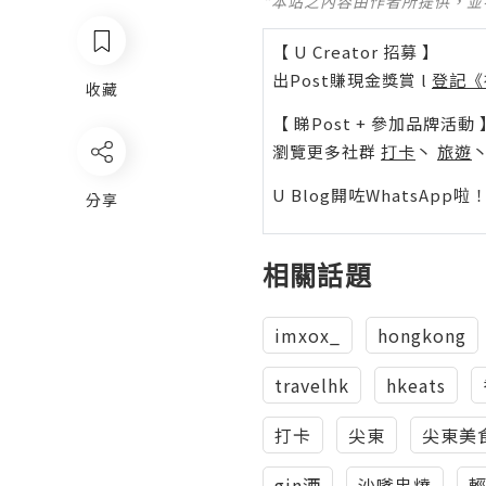
*本站之內容由作者所提供，
【 U Creator 招募 】
出Post賺現金獎賞 l
登記《
收藏
【 睇Post + 參加品牌活動 
瀏覽更多社群
打卡
丶
旅遊
U Blog開咗WhatsAp
分享
相關話題
imxox_
hongkong
travelhk
hkeats
打卡
尖東
尖東美
gin酒
沙嗲串燒