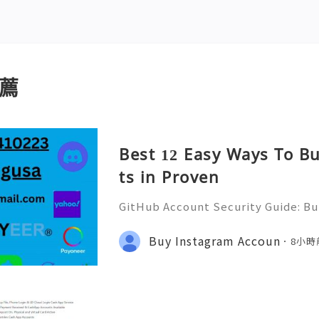
薦
Best 12 Easy Ways To B
ts in Proven
GitHub Account Security Guide: Bui
Protect Your Developer Identity Gi
d's leading platforms for softwar
Buy Instagram Accoun
8小時
ration. Millions of develo