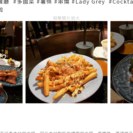
 #多國菜 #薯條 #串燒 #Lady Grey #Cockta
啦
點擊圖片放大