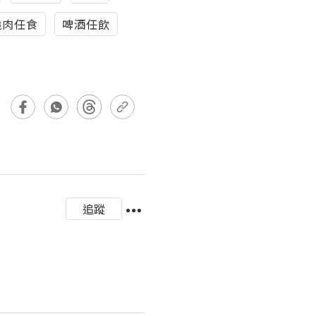
燒肉任食
啤酒任飲
追蹤