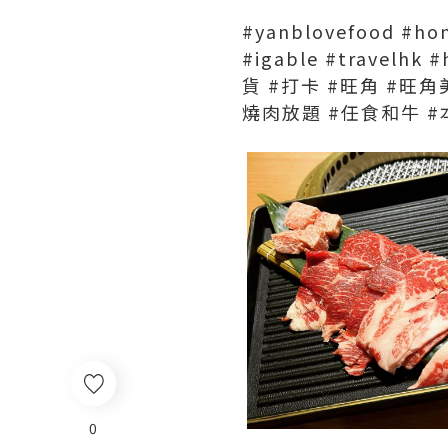
#yanblovefood #hon
#igable #trave
貨 #打卡 #旺角 #旺角
燒肉放題 #任食和牛 #
0