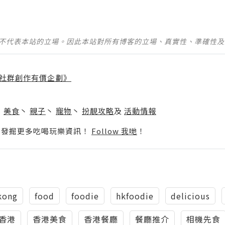
並不代表本站的立場。因此本站對所有博客的立場、真實性、準確性
社群創作有價企劃》
】
丶
美食
丶
親子
丶
寵物
丶
扮靚攻略
及
活動情報
p啦！發掘更多吃喝玩樂資訊！
Follow 我哋
！
kong
food
foodie
hkfoodie
delicious
香港
香港美食
香港餐廳
餐廳推介
相機先食