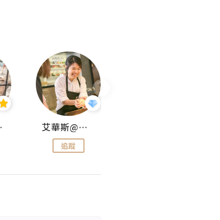
jojo
艾華斯@鄭大小姐工房
KEEP MY FAITH
追蹤
追蹤