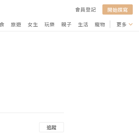
會員登記
開始撰寫
食
旅遊
女生
玩樂
親子
生活
寵物
行山
更多
打卡
追蹤