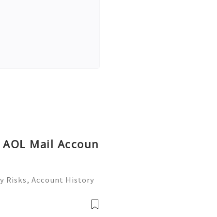
y AOL Mail Accoun
y Risks, Account History
26) 💫💎💲💫🌐✨💎Fast &
💎💲💫🌐✨💎WhatsApp :+1
ram: @usadig