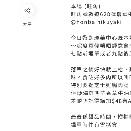
本場 (旺角)
旺角彌敦道628號瓊華
@honba.nikuyaki
分享
今日黎到瓊華中心既本
～呢度真係啱晒鍾意食
七點前埋單或者九點後
落單之後好快就上枱，
味。食咗好多肉所以叫
特別要提芝士雞腿肉腸
佢😋海鮮叫咗香草牛
差啲唔記得講加$48有Asa
最後係甜品時間，榴槤
埋單時仲有雪糕食