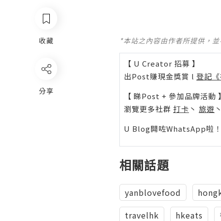
*本站之內容由作者所提供，
收藏
【 U Creator 招募 】
出Post賺現金獎賞 l
登記《
分享
【 睇Post + 參加品牌活動 
瀏覽更多社群
打卡
丶
旅遊
U Blog開咗WhatsAp
相關話題
yanblovefood
hong
travelhk
hkeats