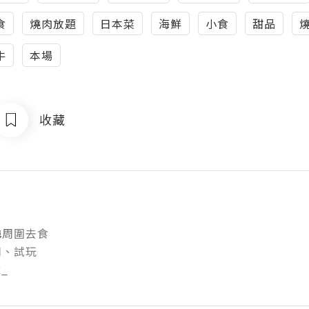
食
燒肉放題
日本菜
海鮮
小食
甜品
牛
本場
收藏
_
周圍去食

試玩

x_