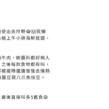
出去拎嘢😂🙌我懶
係極上牛小排海鮮放題，
燒牛肉，啲醬料都好夠入
，之後每款食物都有叫，
條腸擺喺爐邊慢慢去燒熱
麻醬豆腐八爪魚枝豆。
最後直接叫多5舊食😆