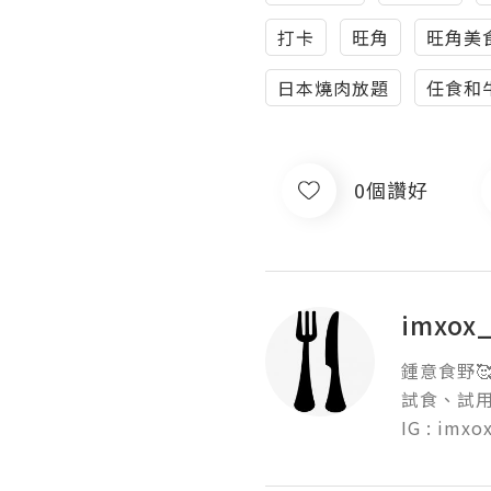
打卡
旺角
旺角美
日本燒肉放題
任食和
0個讚好
imxox
鍾意食野🥰
試食、試用、
IG : imxo