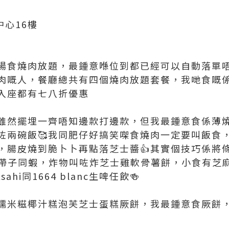
中心16樓
場食燒肉放題，最鍾意喺位到都已經可以自動落單唔使
肉嘅人，餐廳總共有四個燒肉放題套餐，我哋食嘅
入座都有七八折優惠
雖然擺埋一齊唔知邊款打邊款，但我最鍾意食係薄
咗兩碗飯🥰我同肥仔好搞笑㗎食燒肉一定要叫飯食
，腸皮燒到脆卜卜再點落芝士醬👍其實個技巧係將
油帶子同蝦，炸物叫咗炸芝士雞軟骨薯餅，小食有芝
hi同1664 blanc生啤任飲🍻
糯米糍椰汁糕泡芙芝士蛋糕厥餅，我最鍾意食厥餅，