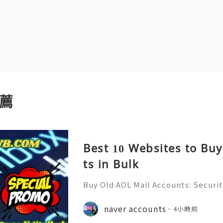
薦
Best 10 Websites to Bu
ts in Bulk
Buy Old AOL Mail Accounts: Securit
& Safe Email Management Guide (20
Reliable 24/7 Customer Support 
naver accounts
4小時前
(506) 541-7768 💫💎💲💫🌐✨💎Teleg