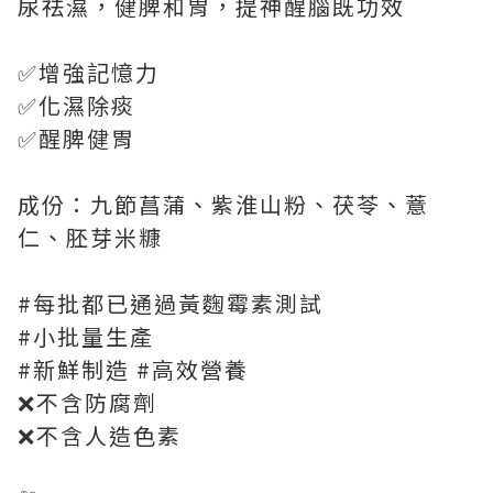
尿祛濕，健脾和胃，提神醒腦既功效
✅增強記憶力
✅化濕除痰
✅醒脾健胃
成份：九節菖蒲、紫淮山粉、茯苓、薏
仁、胚芽米糠
#每批都已通過黃麴霉素測試
#小批量生產
#新鮮制造 #高效營養
❌不含防腐劑
❌不含人造色素