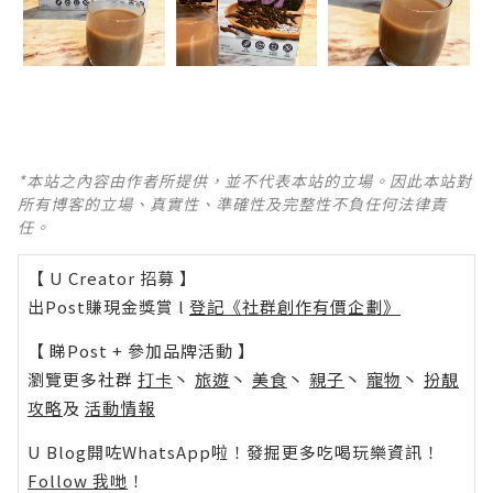
*本站之內容由作者所提供，並不代表本站的立場。因此本站對
所有博客的立場、真實性、準確性及完整性不負任何法律責
任。
【 U Creator 招募 】
出Post賺現金獎賞 l
登記《社群創作有價企劃》
【 睇Post + 參加品牌活動 】
瀏覽更多社群
打卡
丶
旅遊
丶
美食
丶
親子
丶
寵物
丶
扮靚
攻略
及
活動情報
U Blog開咗WhatsApp啦！發掘更多吃喝玩樂資訊！
Follow 我哋
！