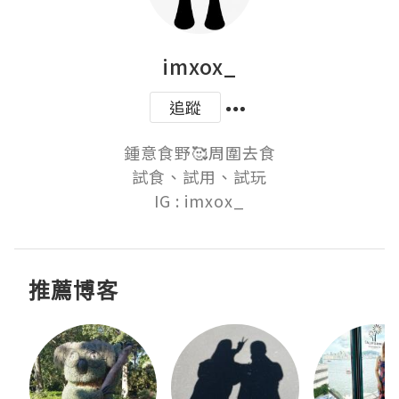
imxox_
追蹤
鍾意食野🥰周圍去食

試食、試用、試玩

IG : imxox_
推薦博客