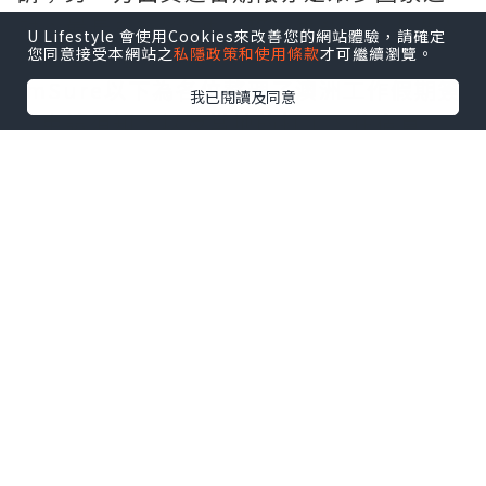
冠，最長可逗留3年，故每年都有不少港人
U Lifestyle 會使用Cookies來改善您的網站體驗，請確定
前往當地體驗工作假期。
您同意接受本網站之
私隱政策和使用條款
才可繼續瀏覽。
imSure
以下為各位整理了
澳洲工作假期簽
我已閱讀及同意
證
申請須知，以及當地的打工、住宿資
訊！
成功申請簽證後，下一步便要開始求職，
各位不妨參考以下「求職攻略」：