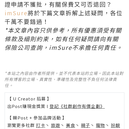
證申請不獲批，有關保費又可否退回？
imSure
將於下篇文章拆解上述疑問，各位
千萬不要錯過！
*本文章內容只供參考，所有優惠須受有關
條款及細則約束，如有任何疑問請向有關
保險公司查詢，imSure不承擔任何責任。
*本站之內容由作者所提供，並不代表本站的立場。因此本站對
所有博客的立場、真實性、準確性及完整性不負任何法律責
任。
【 U Creator 招募 】
出Post賺現金獎賞 l
登記《社群創作有價企劃》
【 睇Post + 參加品牌活動 】
瀏覽更多社群
打卡
丶
旅遊
丶
美食
丶
親子
丶
寵物
丶
扮靚