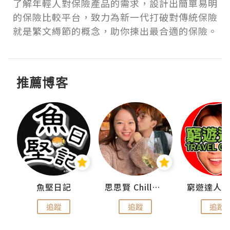
了解年輕人對保險產品的需求，設計出簡單易明
的保險比較平台，致力為新一代打破對傳統保險
就是繁文縟節的概念，助你揀出最合適的保險。
推薦博客
urnal
魚堅日記
思思賢 ChillMyBabe
追蹤
追蹤
追蹤