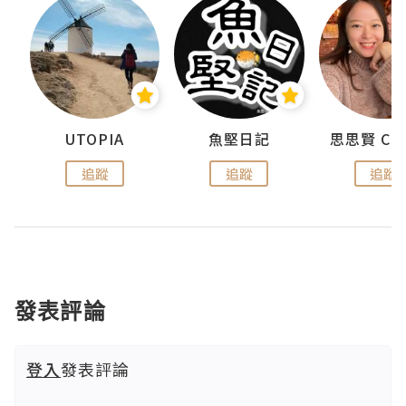
urnal
UTOPIA
魚堅日記
追蹤
追蹤
追蹤
發表評論
登入
發表評論