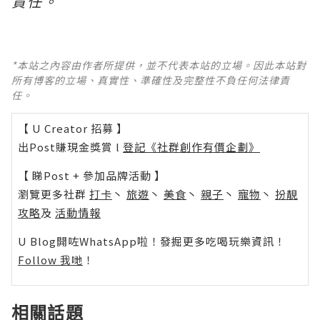
責任。
*本站之內容由作者所提供，並不代表本站的立場。因此本站對
所有博客的立場、真實性、準確性及完整性不負任何法律責
任。
【 U Creator 招募 】
出Post賺現金獎賞 l
登記《社群創作有價企劃》
【 睇Post + 參加品牌活動 】
瀏覽更多社群
打卡
丶
旅遊
丶
美食
丶
親子
丶
寵物
丶
扮靚
攻略
及
活動情報
U Blog開咗WhatsApp啦！發掘更多吃喝玩樂資訊！
Follow 我哋
！
相關話題