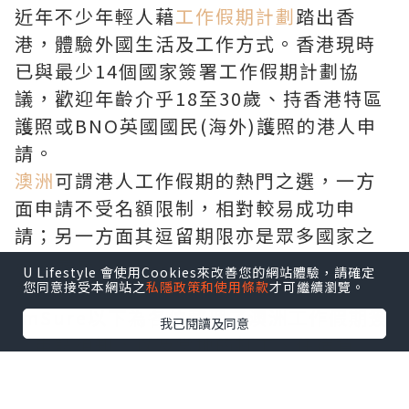
近年不少年輕人藉
工作假期計劃
踏出香
港，體驗外國生活及工作方式。香港現時
已與最少14個國家簽署工作假期計劃協
議，歡迎年齡介乎18至30歲、持香港特區
護照或BNO英國國民(海外)護照的港人申
請。
澳洲
可謂港人工作假期的熱門之選，一方
面申請不受名額限制，相對較易成功申
請；另一方面其逗留期限亦是眾多國家之
冠，最長可逗留3年，故每年都有不少港人
U Lifestyle 會使用Cookies來改善您的網站體驗，請確定
前往當地體驗工作假期。
您同意接受本網站之
私隱政策和使用條款
才可繼續瀏覽。
imSure
以下為各位整理了
澳洲工作假期簽
我已閱讀及同意
證
申請須知，以及當地的打工、住宿資
訊！