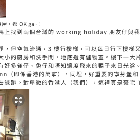
，都 OK ga~！
找到兩個台灣的 working holiday 朋友仔與
淨，但空氣流通，3 樓行樓梯，可以每日行下樓梯
大小的廚房和洗手間，地底還有儲物室。樓下一大
有好多雀仔、兔仔和唔知邊度飛來的鴨子來日光浴
ann（即係香港的萬寧），同埋，好重要的寧芬堡和 Hir
去練跑。對卑微的香港人（我們），這裡真是豪宅 T