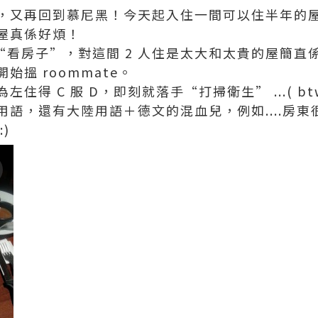
，又再回到慕尼黑！今天起入住一間可以住半年的
屋真係好煩！
黎“看房子”，對這間 2 人住是太大和太貴的屋簡
搵 roommate。
住得 C 服 D，即刻就落手“打掃衛生” ...( 
，還有大陸用語＋德文的混血兒，例如....房東很 ne
:)