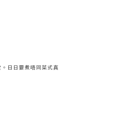
堂。日日要煮唔同菜式真