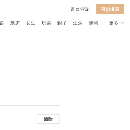
會員登記
開始撰寫
食
旅遊
女生
玩樂
親子
生活
寵物
行山
更多
打卡
追蹤