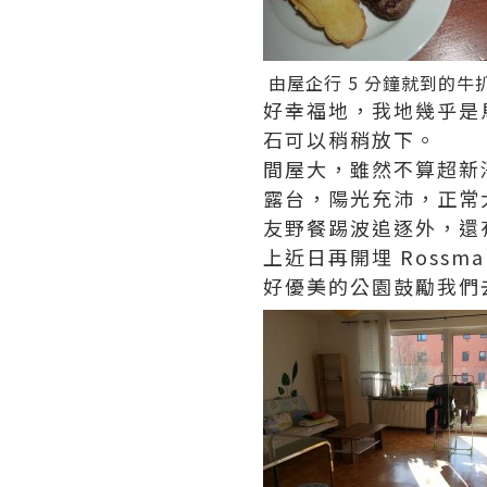
由屋企行 5 分鐘就到的牛扒屋
好幸福地，我地幾乎是馬上
石可以稍稍放下。
間屋大，雖然不算超新
露台，陽光充沛，正常
友野餐踢波追逐外，還
上近日再開埋 Rossm
好優美的公園鼓勵我們