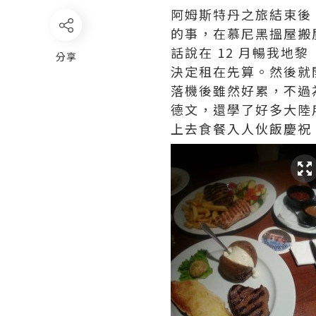
阿姆斯特丹之旅結束後
的事，在慕尼黑搵屋搬
話說在 12 月暢我地
分享
決定租在先算。然後就開始
落機後雖然好累，不過為左
德文，還學了好多大陸用語
上去食餐入人伙飯慶祝 