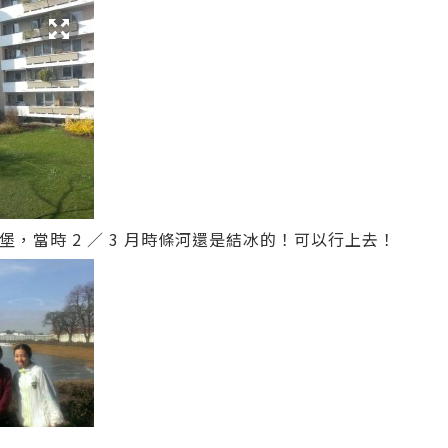
寧芬堡，當時 2 ／ 3 月時條河還是結冰的！可以行上去！