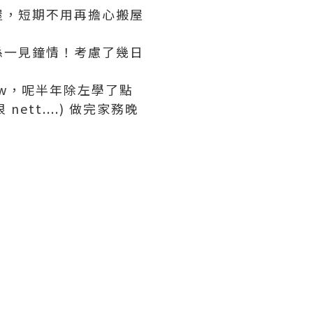
屋，短期不用再擔心搬屋
直係一見鐘情！考慮了幾日
btw，呢半年除左學了點
tt....) 做完家務晚