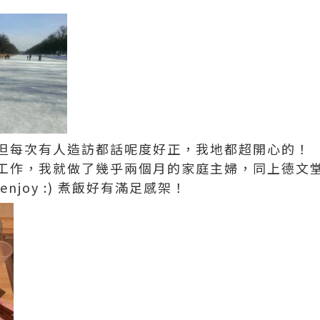
但每次有人造訪都話呢度好正，我地都超開心的！
工作，我就做了幾乎兩個月的家庭主婦，同上德文
njoy :) 煮飯好有滿足感架！