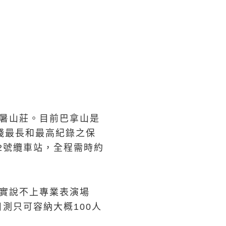
避暑山莊。目前巴拿山是
綫最長和最高紀錄之保
的2號纜車站，全程需時約
實說不上專業表演場
測只可容納大概100人