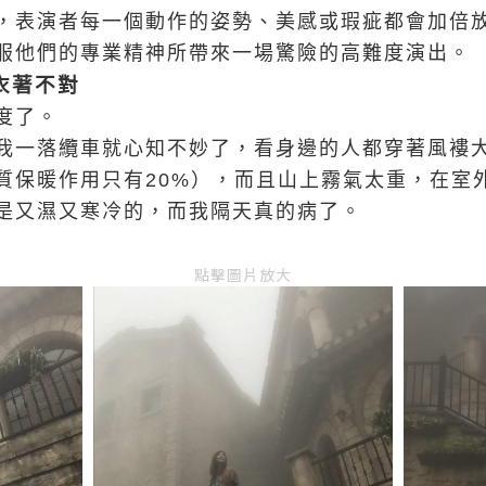
，表演者每一個動作的姿勢、美感或瑕疵都會加倍
服他們的專業精神所帶來一場驚險的高難度演出。
衣著不對
度了。
我一落纜車就心知不妙了，看身邊的人都穿著風褸
質保暖作用只有20%），而且山上霧氣太重，在室
是又濕又寒冷的，而我隔天真的病了。
點擊圖片放大