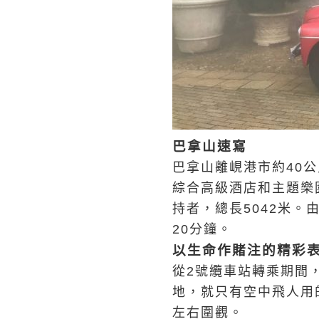
巴拿山速寫
巴拿山離峴港市約40
綜合高級酒店和主題樂
持者，總長5042米。
20分鐘。
以生命作賭注的精彩
從2號纜車站轉乘期間
地，就只有空中飛人用
左右圍觀。