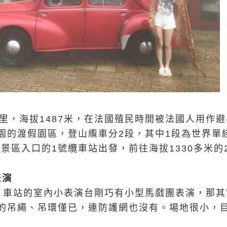
公里，海拔1487米，在法國殖民時間被法國人用作
園的渡假園區，登山䌫車分2段，其中1段為世界單
由景區入口的1號纜車站出發，前往海拔1330多米
表演
，車站的室內小表演台剛巧有小型馬戲團表演，那其
的吊繩、吊環僅已，連防護網也沒有。場地很小，目