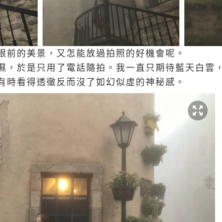
眼前的美景，又怎能放過拍照的好機會呢。
濕，於是只用了電話隨拍。我一直只期待藍天白雲
有時看得透徹反而沒了如幻似虛的神秘感。