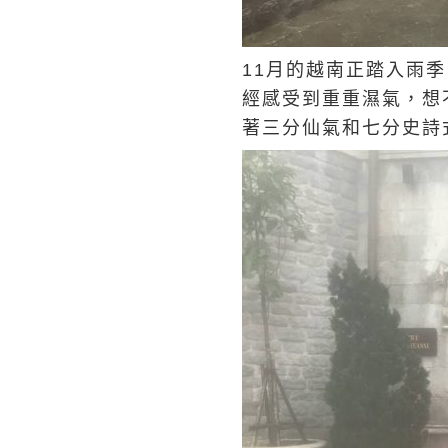
11月的越南正踏入雨
經感受到重重濕氣，想
著三分仙氣和七分史詩