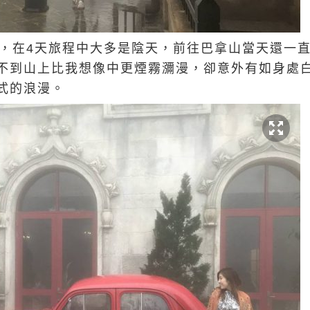
季，在4天旅程中大多是陰天，前往巴拿山當天還一
不到山上比我想像中更煙霧瀰漫，卻意外有如身處
式的浪漫。