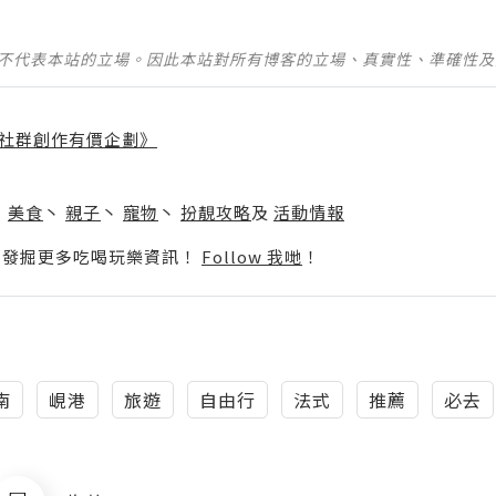
並不代表本站的立場。因此本站對所有博客的立場、真實性、準確性
社群創作有價企劃》
】
丶
美食
丶
親子
丶
寵物
丶
扮靚攻略
及
活動情報
p啦！發掘更多吃喝玩樂資訊！
Follow 我哋
！
南
峴港
旅遊
自由行
法式
推薦
必去