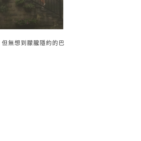
，但無想到朦朧隱約的巴