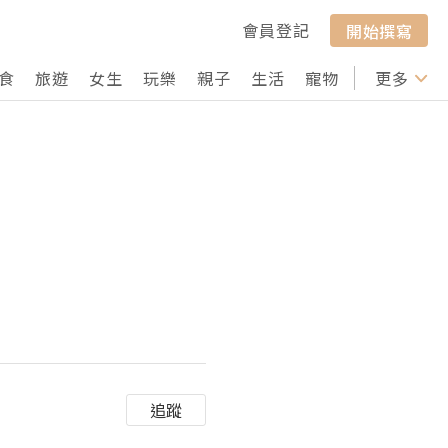
會員登記
開始撰寫
食
旅遊
女生
玩樂
親子
生活
寵物
行山
更多
打卡
追蹤