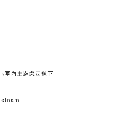
rk室內主題樂園過下
ietnam