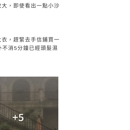
放大，即使看出一點小沙
大衣，趕緊去手信鋪買一
外不消5分鐘已經頭髮濕
+5