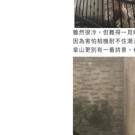
雖然很冷，但難得一見
因為害怕相機耐不住潮
拿山更別有一番詩意，