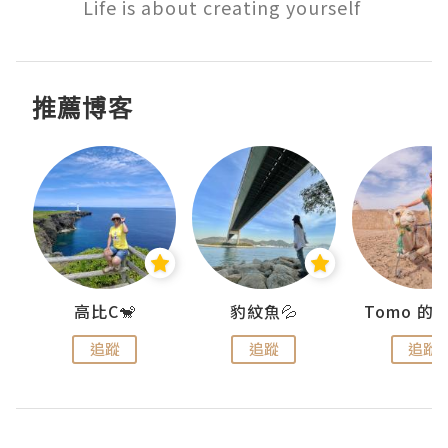
Life is about creating yourself 
推薦博客
)
高比C🐒
豹紋魚💦
追蹤
追蹤
追蹤