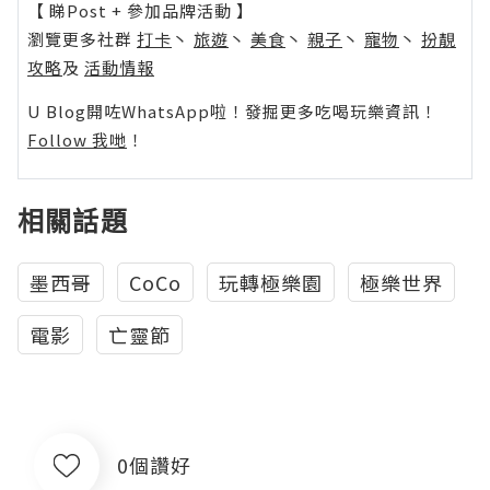
【 睇Post + 參加品牌活動 】
瀏覽更多社群
打卡
丶
旅遊
丶
美食
丶
親子
丶
寵物
丶
扮靚
攻略
及
活動情報
U Blog開咗WhatsApp啦！發掘更多吃喝玩樂資訊！
Follow 我哋
！
相關話題
墨西哥
CoCo
玩轉極樂園
極樂世界
電影
亡靈節
0個讚好