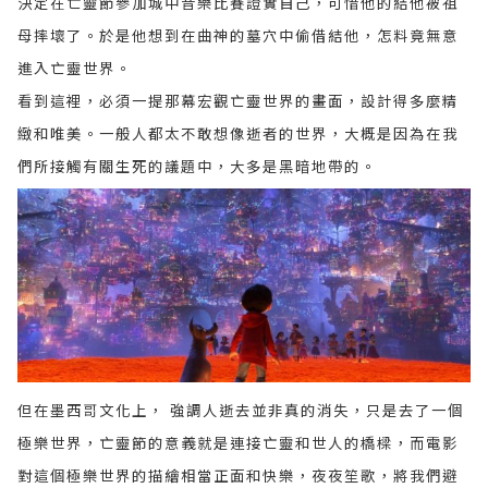
決定在亡靈節參加城中音樂比賽證實自己，可惜他的結他被祖
母摔壞了。於是他想到在曲神的墓穴中偷借結他，怎料竟無意
進入亡靈世界。
看到這裡，必須一提那幕宏觀亡靈世界的畫面，設計得多麼精
緻和唯美。一般人都太不敢想像逝者的世界，大概是因為在我
們所接觸有關生死的議題中，大多是黑暗地帶的。
但在墨西哥文化上， 強調人逝去並非真的消失，只是去了一個
極樂世界，亡靈節的意義就是連接亡靈和世人的橋樑，而電影
對這個極樂世界的描繪相當正面和快樂，夜夜笙歌，將我們避