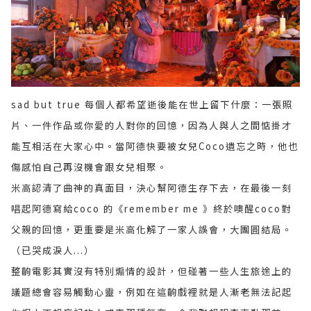
sad but true 每個人都希望逝後能在世上留下什麼：一張照
片、一件作品或你愛的人對你的回憶，因為人與人之間惦掛才
能互相活在大家心中。當阿德快要被女兒Coco遺忘之時，他也
傷感怕自己再沒機會跟女兒相聚。
米高認清了曲神的真面目，決心幫阿德生存下去，在最後一刻
唱起阿德寫給coco 的《remember me 》終於噢醒coco對
父親的回憶，更重要是米高化解了一家人誤會，大團圓結局。
（已哭成淚人...）
整齣電影其實沒有特別煽情的設計，但碰著一些人生旅途上的
議題總會容易觸動心靈，例如在這齣戲裡就是人漸老無法記起