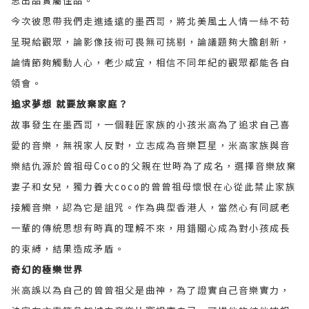
思出品實屬佳品。
今次彼思帶我們走進遙遠的墨西哥，將北美風土人情一絲不苟
呈現給觀眾，論影像技術可畏無可挑剔，論議題夠大膽創新，
論情節夠觸動人心，老少咸宜，相信不同年紀的觀眾都能各自
領會。
追求夢想 就要放棄家庭？
故事發生在墨西哥，一個鞋匠家族的小孩米高為了追求自己喜
愛的音樂，無視家人反對，立志成為音樂巨星，米高家族與音
樂結仇源於曾祖母Coco的父親在世時為了成名，選擇音樂放棄
妻子和女兒，獨力養大coco的曾曾祖母懷恨在心從此禁止家族
接觸音樂，認為它是詛咒。作為典型香港人，當然心有同感老
一輩的傳統思想有時真的理解不來，用錯關心成為對小孩成長
的束縛，結果造成矛盾。
奇幻的極樂世界
米高誤以為自己的曾曾祖父是曲神，為了證實自己音樂實力，