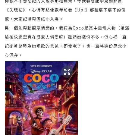
你根本不想忘記的人或事那種無奈，令我聯想起李克勤那首
《失魂記》，心情有點像數年前看《Up 》那種癢下癢下的傷
感，大家記得帶備紙巾入場。
另一個能帶動觀眾情緒的，我認為Coco是其中靈魂人物（她滿
臉皺紋造型實在很惹人憐愛呀）雖然她戲份不多，但心裡一直
記掛著兒時為她唱歌的爸爸，即使老了，也一直將這份思念小
心保存。