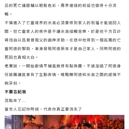
忌的死亡議題輔以輕鬆色彩，兩界連接的前設也做得十分流
暢。
不慎進入了亡靈境界的米高必須要得到家人的祝福才能返回人
間，但亡靈家人的條件是不讓米高接觸音樂，於是他千方百計
尋找自以爲曾曾祖父的曲神求助，在途中他得到一個孤獨的亡
靈阿德的幫助，漸漸發現阿德原來才是自己家人，同時阿德的
死因也真相大白。
老實說，一開始劇情平鋪直敘得有點無趣，不過加插了阿德身
份謎團讓故事有了生動表情，唯略嫌阿德和米高之間的感情不
夠深刻。
不要忘記我
哭點來了...
當世人忘記你時候，代表你真正要消失了