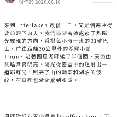
發佈於 2020.08.16
來到 Interlaken 最後一日，又是個寒冷得
要命的下雨天。我們追隨著遠處那丁點陽
光驟現的方向，乘搭每小時一班的21號巴
士，前往距離30公里外的湖畔小鎮
Thun。沿著圖恩湖畔繞了半個圈，天色由
灰暗漸變明亮，陽光從密雲中約透射出一
道耶蘇光，照亮了山的輪廓和湖泊的波
紋，在車裡也漸漸感到和暖。
河畔附近有不少餐廳和 coffee shop ，可