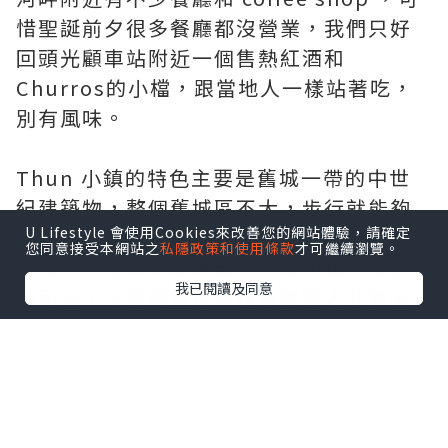
惜聖誕前夕很多餐廳都沒營業，我們只好
回頭光顧車站附近一個售熱紅酒和
Churros的小檔，跟當地人一樣站著吃，
別有風味。
Thun 小鎮的特色主要是舊城一帶的中世
紀建築物，整個舊城區不大，步行就能夠
U Lifestyle 會使用Cookies來改善您的網站體驗，請確定
到達主要景點。聖誕節，香港人一定個個
您同意接受本網站之
私隱政策和使用條款
才可繼續瀏覽。
上街，可是來到歐洲無名山區小鎮，沒熱
我已閱讀及同意
鬧可湊，大家都習慣留在家與家人共渡天
倫，我們兩個異鄉人走在靜悄悄的小巷之
中，顯然有種無定向的落寞感。