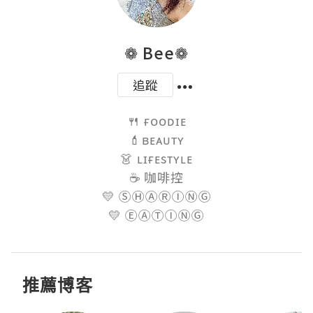
❁ Bee❁
追蹤
🍴 ғᴏᴏᴅɪᴇ

💄ʙᴇᴀᴜᴛʏ

👗 ʟɪғᴇsᴛʏʟᴇ

☕️ 咖啡控

💛 ⓈⒽⒶⓇⒾⓃⒼ

💛 ⒺⒶⓉⒾⓃⒼ
推薦博客