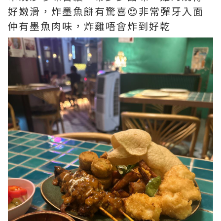
好嫩滑，炸墨魚餅有驚喜😍非常彈牙入面
仲有墨魚肉味，炸雞唔會炸到好乾