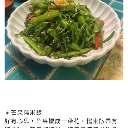
🔸芒果糯米飯
好有心思，芒果擺成一朵花，糯米飯帶有