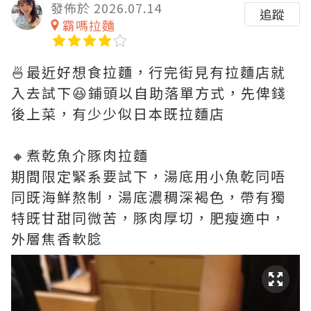
發佈於 2026.07.14
追蹤
霸嗎拉麵
🍜最近好想食拉麵，行完街見有拉麵店就
入去試下😆鋪頭以自助落單方式，先俾錢
後上菜，有少少似日本既拉麵店
🔸煮乾魚介豚肉拉麵
期間限定緊系要試下，湯底用小魚乾同唔
同既海鮮熬制，湯底濃稠深褐色，帶有獨
特既甘甜同微苦，豚肉厚切，肥瘦適中，
外層焦香軟腍