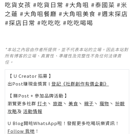
吃貨女孩 #吃貨日常 #大角咀 #泰國菜 #米
之蓮 #大角咀餐廳 #大角咀美食 #週末探店
#探店日常 #吃吃吃 #吃吃喝喝
*本站之內容由作者所提供，並不代表本站的立場。因此本站對
所有博客的立場、真實性、準確性及完整性不負任何法律責
任。
【 U Creator 招募 】
出Post賺現金獎賞 l
登記《社群創作有價企劃》
【 睇Post + 參加品牌活動 】
瀏覽更多社群
打卡
丶
旅遊
丶
美食
丶
親子
丶
寵物
丶
扮靚
攻略
及
活動情報
U Blog開咗WhatsApp啦！發掘更多吃喝玩樂資訊！
Follow 我哋
！