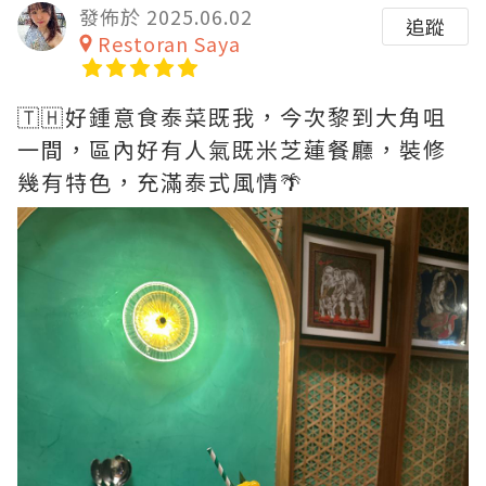
發佈於 2025.06.02
追蹤
Restoran Saya
🇹🇭好鍾意食泰菜既我，今次黎到大角咀
一間，區內好有人氣既米芝蓮餐廳，裝修
幾有特色，充滿泰式風情🌴