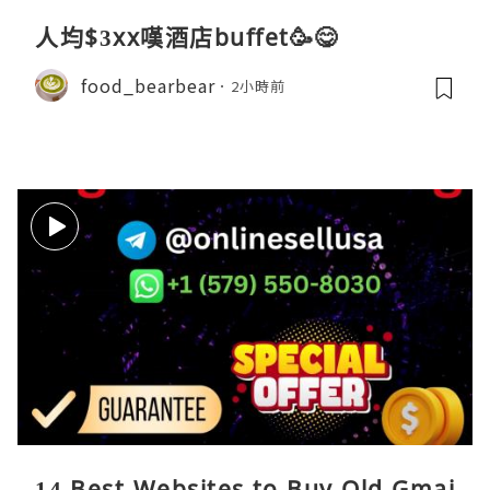
人均$3xx嘆酒店buffet🥳😋
food_bearbear
2小時前
14 Best Websites to Buy Old Gmai