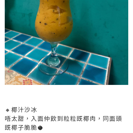
🔸椰汁沙冰
唔太甜，入面仲飲到粒粒既椰肉，同面頭
既椰子脆脆🥥