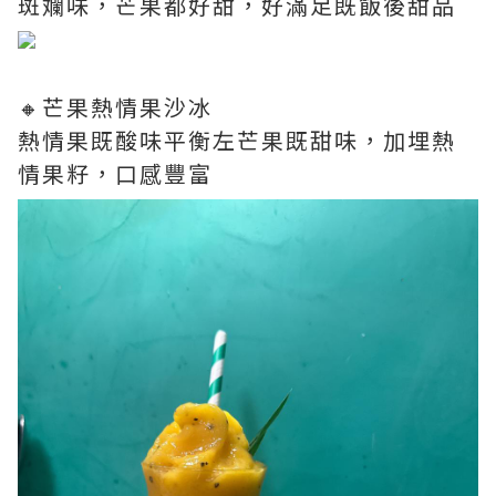
斑斕味，芒果都好甜，好滿足既飯後甜品
🔸芒果熱情果沙冰
熱情果既酸味平衡左芒果既甜味，加埋熱
情果籽，口感豐富