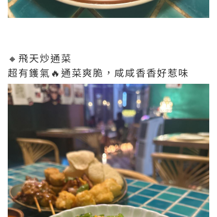
🔸飛天炒通菜
超有鑊氣🔥通菜爽脆，咸咸香香好惹味