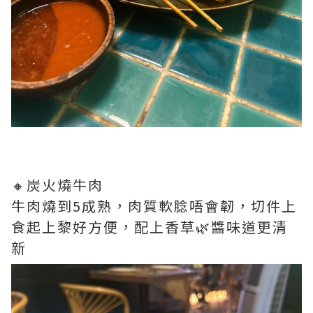
🔸炭火燒牛肉
牛肉燒到5成熟，肉質軟腍唔會韌，切件上
食起上黎好方便，配上香草🌿醬味道更清
新