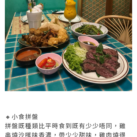
🔸小食拼盤
拼盤既種類比平時食到既有少少唔同，雞
串燒沙嗲味香濃，帶少少甜味，雞肉燒得