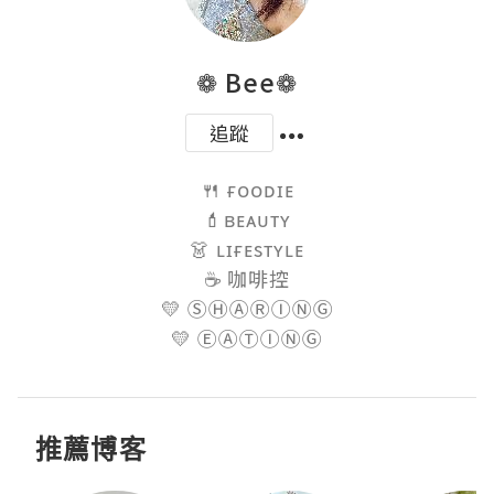
❁ Bee❁
追蹤
🍴 ғᴏᴏᴅɪᴇ

💄ʙᴇᴀᴜᴛʏ

👗 ʟɪғᴇsᴛʏʟᴇ

☕️ 咖啡控

💛 ⓈⒽⒶⓇⒾⓃⒼ

💛 ⒺⒶⓉⒾⓃⒼ
推薦博客