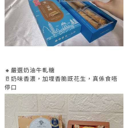
🔸嚴選奶油牛軋糖
🥛奶味香濃，加埋香脆既花生，真係食唔
停口