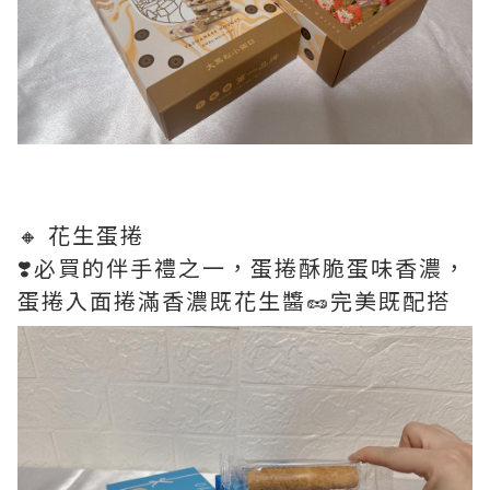
🔸 花生蛋捲
❣️必買的伴手禮之一，蛋捲酥脆蛋味香濃，
蛋捲入面捲滿香濃既花生醬🥜完美既配搭