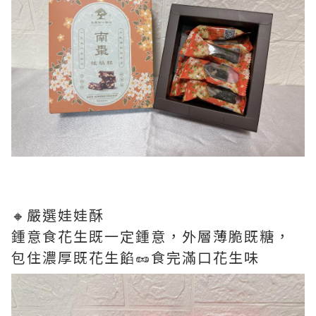
🔸嚴選娃娃酥
鍾意食花生既一定鍾意，外層薄脆既糖，
包住濃厚既花生餡🥜食完滿口花生味