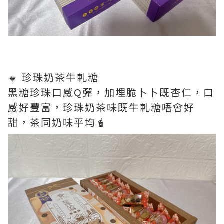
🔸 珍珠奶茶牛軋糖
黑糖珍珠口感Q彈，加埋脆卜卜既杏仁，口
感好豐富，珍珠奶茶味既牛軋糖唔會好
甜，茶同奶味平均🧋