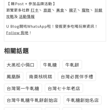
【 睇Post + 參加品牌活動 】
瀏覽更多社群
打卡
丶
旅遊
丶
美食
丶
親子
丶
寵物
丶
扮靚
攻略
及
活動情報
U Blog開咗WhatsApp啦！發掘更多吃喝玩樂資訊！
Follow 我哋
！
相關話題
大黑松小倆口
牛軋糖
牛軋餅
鳳凰酥
南棗核桃糕
台灣必買伴手禮
台灣第一牛軋糖
台灣七十年老店
台灣牛軋糖牛軋餅創始店
牛軋糖創始名店