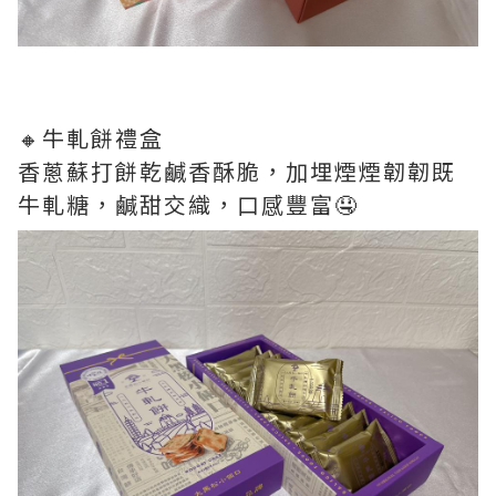
🔸牛軋餅禮盒
香蔥蘇打餅乾鹹香酥脆，加埋煙煙韌韌既
牛軋糖，鹹甜交織，口感豐富🤤