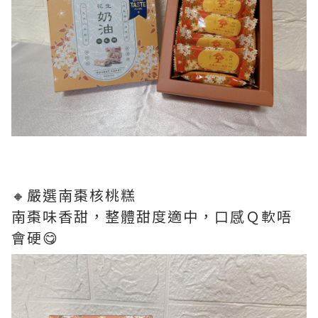
🔸嚴選南棗核桃糕
南棗味香甜，整體甜度適中，口感Ｑ軟唔
會硬😋