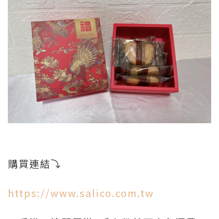
購買連結⤵️
https://www.salico.com.tw