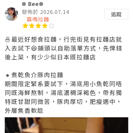
❁ Bee❁
發佈於 2026.07.14
追蹤
霸嗎拉麵
🍜最近好想食拉麵，行完街見有拉麵店就
入去試下😆鋪頭以自助落單方式，先俾錢
後上菜，有少少似日本既拉麵店
🔸煮乾魚介豚肉拉麵
期間限定緊系要試下，湯底用小魚乾同唔
同既海鮮熬制，湯底濃稠深褐色，帶有獨
特既甘甜同微苦，豚肉厚切，肥瘦適中，
外層焦香軟腍