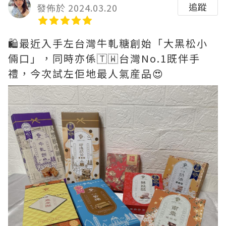
追蹤
發佈於 2024.03.20
🛍️最近入手左台灣牛軋糖創始「大黑松小
倆口」，同時亦係🇹🇼台灣No.1既伴手
禮，今次試左佢地最人氣産品😍