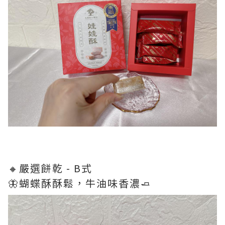
🔸嚴選餅乾 - B式
🦋蝴蝶酥酥鬆，牛油味香濃🧈