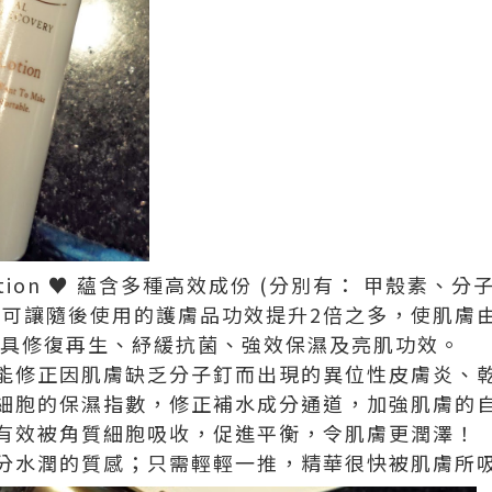
er Lotion ♥ 蘊含多種高效成份 (分別有： 甲殼
後可讓隨後使用的護膚品功效提升2倍之多，使肌膚由
具修復再生、紓緩抗菌、強效保濕及亮肌功效。
能修正因肌膚缺乏分子釘而出現的異位性皮膚炎、
細胞的保濕指數，修正補水成分通道，加強肌膚的
有效被角質細胞吸收，促進平衡，令肌膚更潤澤！
分水潤的質感；只需輕輕一推，精華很快被肌膚所