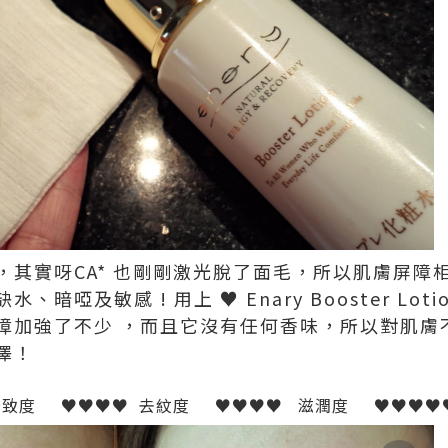
，其實呀CA* 也剛剛激光脫了面毛，所以肌膚屏障
暗啞及敏感 ! 用上 ♥ Enary Booster Lot
障加強了不少 ，而且它沒有任何香味，所以對肌膚
澤！
致度 ♥♥♥♥ 去紋度 ♥♥♥♥ 滋潤度 ♥♥♥♥