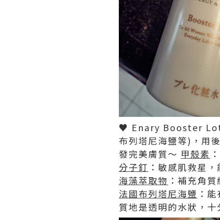
♥ Enary Boost
布列塔尼海鹽等)，用
發完美膚質～
甲殼素
：
分子釘
：敏感肌救星，
海藻萃取物
：補充角質
法國布列塔尼海鹽
：能
質地是透明的水狀，十