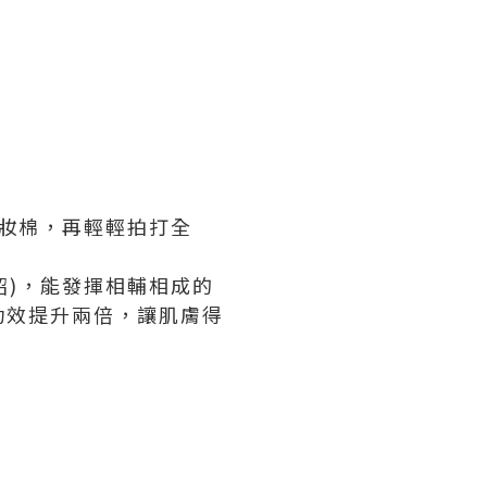
沾濕化妝棉，再輕輕拍打全
會在介紹)，能發揮相輔相成的
功效提升兩倍，讓肌膚得