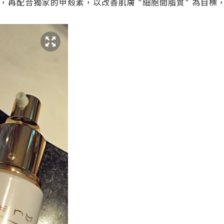
釘"，再配合獨家的甲殼素，以改善肌膚 "細胞間脂質" 為目