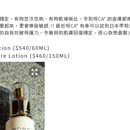
穩定，有時忽冷忽熱、有時乾燥無比，令到呀CA* 的皮膚都
起來，更會導致敏感 !! 最近呀CA* 有幸可以試到日本甲殼素
的自我抗敏保護力，令脆弱的肌膚回復穩定，很心急想要跟
tion ($540/60ML)
ure Lotion ($460/150ML)