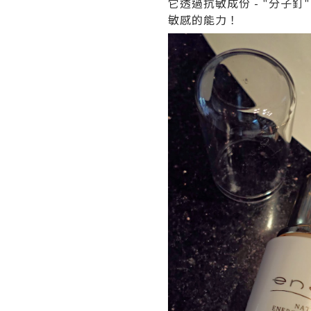
它透過抗敏成份 - "分子
敏感的能力！