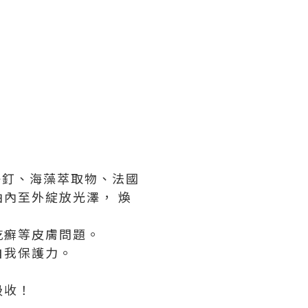
素、分子釘、海藻萃取物、法國
內至外綻放光澤， 煥
乾癬等皮膚問題。
自我保護力。
吸收！