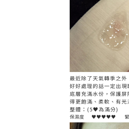
最近除了天氣轉季之外
好好處理的話一定出現缺水、
底層充滿水份，保護屏
得更飽滿、柔軟、有光
整體：(5♥為滿分)
保濕度 ♥♥♥♥♥ 緊