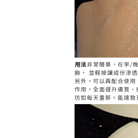
用法
非常簡單，在早/晚潔
臉， 並輕按讓成份滲透王
另外，可以再配合使用 ♥ E
作用，全面提升膚質、
彷如每天重新。能達致