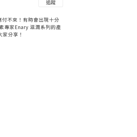
追蹤
應付不來！有時會出現十分
專家Enary 滋潤系列的產
大家分享！