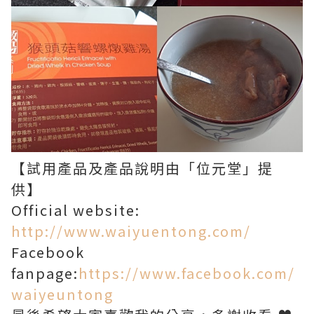
【試用產品及產品說明由「位元堂」提
供】
Official website:
http://www.waiyuentong.com/
Facebook
fanpage:
https://www.facebook.com/
waiyeuntong