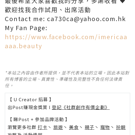
最後希望大家喜歡我的分享，多謝收看 ♥
歡迎找我合作試用、出席活動
Contact me: ca730ca@yahoo.com.hk
My Fan Page:
https://www.facebook.com/imericaa
aaa.beauty
*本站之內容由作者所提供，並不代表本站的立場。因此本站對
所有博客的立場、真實性、準確性及完整性不負任何法律責
任。
【 U Creator 招募 】
出Post賺現金獎賞 l
登記《社群創作有價企劃》
【 睇Post + 參加品牌活動 】
瀏覽更多社群
打卡
丶
旅遊
丶
美食
丶
親子
丶
寵物
丶
扮靚
攻略
及
活動情報