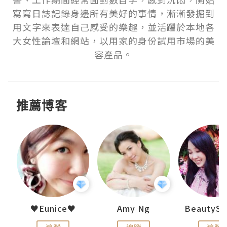
寫寫日誌記錄身邊所有美好的事情，漸漸發掘到
用文字來表達自己感受的樂趣，並活躍於本地各
大女性論壇和網站，以用家的身份試用市場的美
容產品。
推薦博客
h 夏沫
♥Eunice♥
Amy Ng