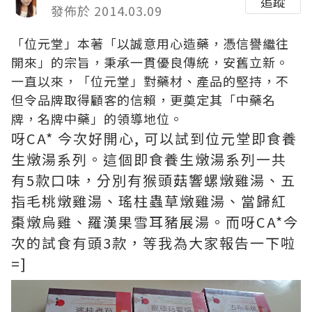
追蹤
發佈於 2014.03.09
「位元堂」本著「以誠意用心造藥，憑信譽繼往
開來」的宗旨，秉承一貫優良傳統，安舊立新。
一直以來，「位元堂」對藥材、產品的堅持，不
但令品牌取得顧客的信賴，更奠定其「中藥名
牌，名牌中藥」的領導地位。
呀CA* 今次好開心, 可以試到位元堂即食養
生燉湯系列。這個即食養生燉湯系列一共
有5款口味，分別有猴頭菇響螺燉雞湯、五
指毛桃燉雞湯、瑤柱蟲草燉雞湯、當歸紅
棗燉烏雞、羅漢果雪耳豬展湯。而呀CA*今
次的試食有頭3款，等我為大家報告一下啦
=]