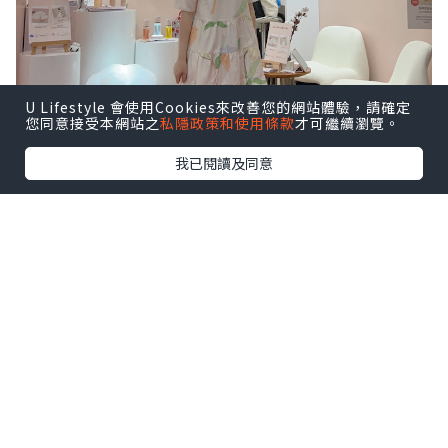
U Lifestyle 會使用Cookies來改善您的網站體驗，請確定
您同意接受本網站之
私隱政策和使用條款
才可繼續瀏覽。
我已閱讀及同意
很喜歡以下這幾句，說出媽媽心聲！
一日24小時，又要照顧小朋友，又要做家
務，又要上班，有時真的感到辛苦～
所以每日抽出30秒，好好愛自己／多謝自
己要必需的！