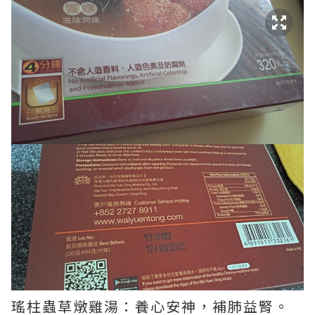
瑤柱蟲草燉雞湯：養心安神，補肺益腎。