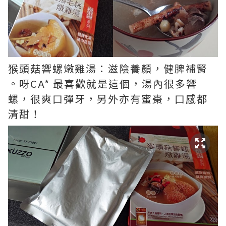
猴頭菇響螺燉雞湯：滋陰養顏，健脾補腎
。呀CA* 最喜歡就是這個，湯內很多響
螺，很爽口彈牙，另外亦有蜜棗，口感都
清甜！