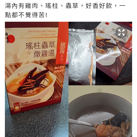
湯內有雞肉、瑤柱、蟲草，好香好飲，一
點都不覺得苦!