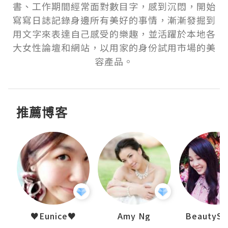
書、工作期間經常面對數目字，感到沉悶，開始
寫寫日誌記錄身邊所有美好的事情，漸漸發掘到
用文字來表達自己感受的樂趣，並活躍於本地各
大女性論壇和網站，以用家的身份試用市場的美
容產品。
推薦博客
h 夏沫
♥Eunice♥
Amy Ng