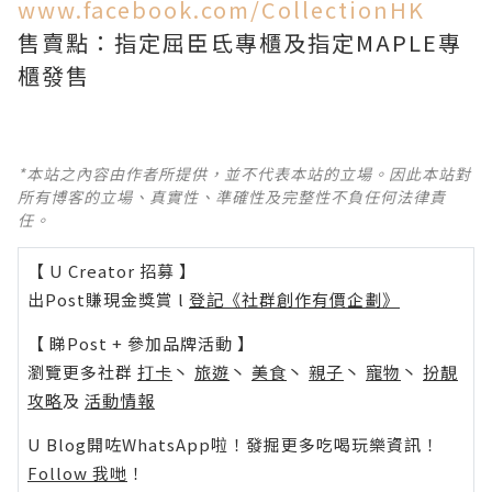
www.facebook.com/CollectionHK
售賣點：指定屈臣氐專櫃及指定MAPLE專
櫃發售
*本站之內容由作者所提供，並不代表本站的立場。因此本站對
所有博客的立場、真實性、準確性及完整性不負任何法律責
任。
【 U Creator 招募 】
出Post賺現金獎賞 l
登記《社群創作有價企劃》
【 睇Post + 參加品牌活動 】
瀏覽更多社群
打卡
丶
旅遊
丶
美食
丶
親子
丶
寵物
丶
扮靚
攻略
及
活動情報
U Blog開咗WhatsApp啦！發掘更多吃喝玩樂資訊！
Follow 我哋
！