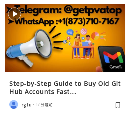
Step‑by‑Step Guide to Buy Old Git
Hub Accounts Fast...
rgtu
18分鐘前