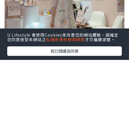
U Lifestyle 會使用Cookies來改善您的網站體驗，請確定
您同意接受本網站之
私隱政策和使用條款
才可繼續瀏覽。
我已閱讀及同意
很喜歡以下這幾句，說出媽媽心聲！
一日24小時，又要照顧小朋友，又要做家
務，又要上班，有時真的感到辛苦～
所以每日抽出30秒，好好愛自己／多謝自
己要必需的！