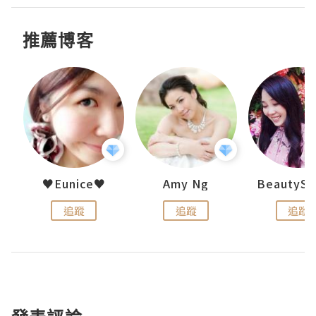
推薦博客
h 夏沫
♥Eunice♥
Amy Ng
追蹤
追蹤
追蹤