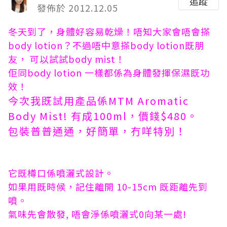
追蹤
發佈於 2012.12.05
冬天到了，身體好容易乾燥！唔知大家會唔會搽
body lotion？
不過唔中意搽body lotion既朋
友， 可以試試body mist！
佢同body lotion 一樣都係為身體發揮保濕既功
效！
今次我既試用產品係MTM Aromatic
Body Mist! 有成100ml，價錢$480。
包裝普普通通，好簡單，冇咩特別！
它既樽口係噴灑式設計。
如果用既時候，記住離開 10-15cm 既距離先到
噴。
氣味先會散發, 唔會淨係噴灑式0向某一處!