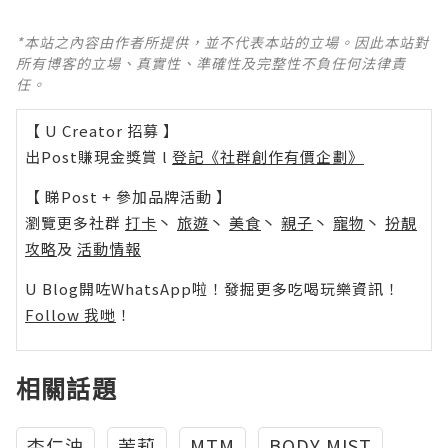
*本站之內容由作者所提供，並不代表本站的立場。因此本站對
所有博客的立場、真實性、準確性及完整性不負任何法律責
任。
【 U Creator 招募 】
出Post賺現金獎賞 l
登記《社群創作有價企劃》
【 睇Post + 參加品牌活動 】
瀏覽更多社群
打卡
丶
旅遊
丶
美食
丶
親子
丶
寵物
丶
扮靚
攻略
及
活動情報
U Blog開咗WhatsApp啦！發掘更多吃喝玩樂資訊！
Follow 我哋
！
相關話題
杏仁油
茉莉
MTM
BODY MIST