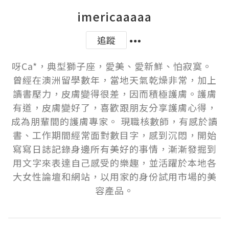
imericaaaaa
追蹤
呀Ca*，典型獅子座，愛美、愛新鮮、怕寂寞。  
曾經在澳洲留學數年，當地天氣乾燥非常，加上
讀書壓力，皮膚變得很差，因而積極護膚。護膚
有道，皮膚變好了，喜歡跟朋友分享護膚心得，
成為朋輩間的護膚專家。 現職核數師，有感於讀
書、工作期間經常面對數目字，感到沉悶，開始
寫寫日誌記錄身邊所有美好的事情，漸漸發掘到
用文字來表達自己感受的樂趣，並活躍於本地各
大女性論壇和網站，以用家的身份試用市場的美
容產品。