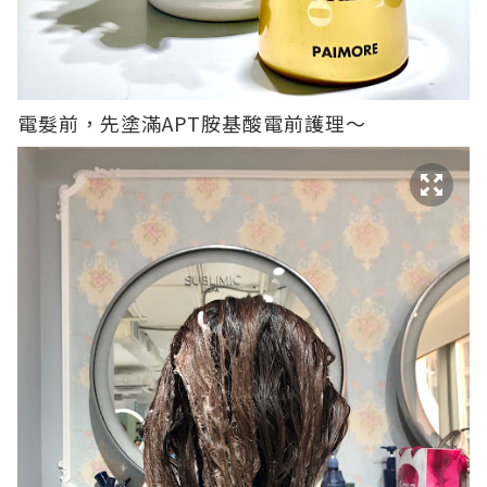
電髮前，先塗滿APT胺基酸電前護理～