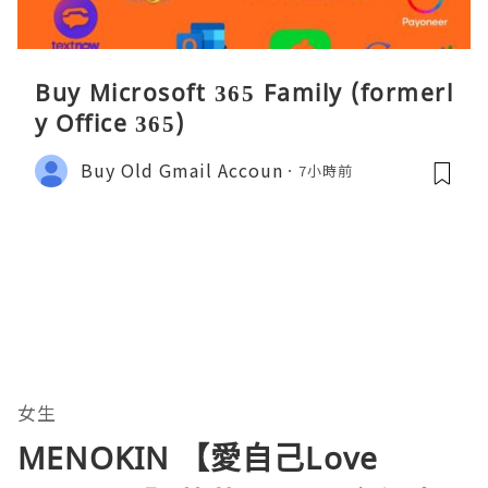
Buy Microsoft 365 Family (formerl
y Office 365)
Buy Old Gmail Accoun
7小時前
女生
MENOKIN 【愛自己Love