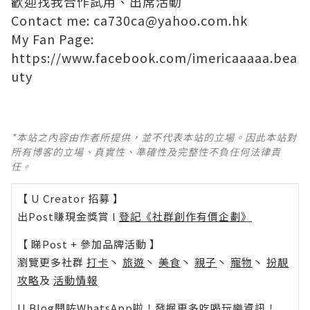
歡迎找我合作試用、出席活動
Contact me: ca730ca@yahoo.com.hk
My Fan Page:
https://www.facebook.com/imericaaaaa.bea
uty
*本站之內容由作者所提供，並不代表本站的立場。因此本站對
所有博客的立場、真實性、準確性及完整性不負任何法律責
任。
【 U Creator 招募 】
出Post賺現金獎賞 l
登記《社群創作有價企劃》
【 睇Post + 參加品牌活動 】
瀏覽更多社群
打卡
丶
旅遊
丶
美食
丶
親子
丶
寵物
丶
扮靚
攻略
及
活動情報
U Blog開咗WhatsApp啦！發掘更多吃喝玩樂資訊！