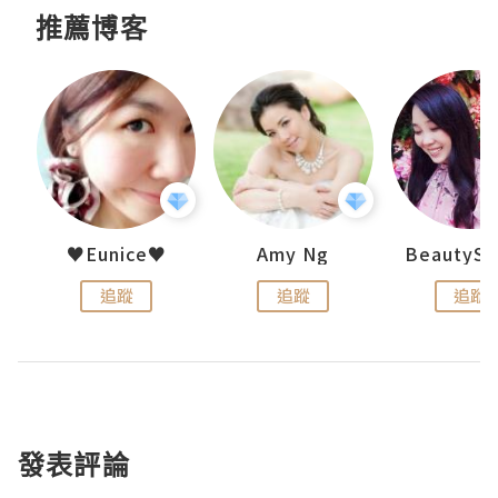
推薦博客
h 夏沫
♥Eunice♥
Amy Ng
追蹤
追蹤
追蹤
發表評論