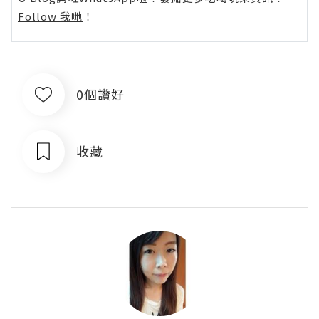
Follow 我哋
！
0個讚好
收藏