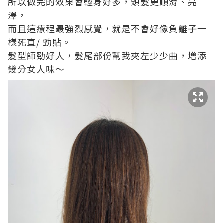
所以做完的效果會輕身好多，頭髮更順滑、亮
澤，
而且這療程最強烈感覺，就是不會好像負離子一
樣死直/ 勁貼。
髮型師勁好人，髮尾部份幫我夾左少少曲，增添
幾分女人味～