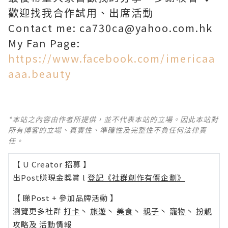
歡迎找我合作試用、出席活動
Contact me: ca730ca@yahoo.com.hk
My Fan Page:
https://www.facebook.com/imericaa
aaa.beauty
*本站之內容由作者所提供，並不代表本站的立場。因此本站對
所有博客的立場、真實性、準確性及完整性不負任何法律責
任。
【 U Creator 招募 】
出Post賺現金獎賞 l
登記《社群創作有價企劃》
【 睇Post + 參加品牌活動 】
瀏覽更多社群
打卡
丶
旅遊
丶
美食
丶
親子
丶
寵物
丶
扮靚
攻略
及
活動情報