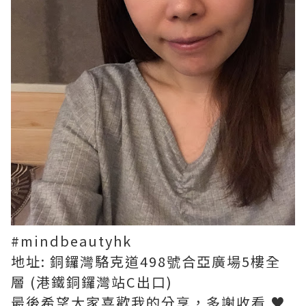
#mindbeautyhk
地址: 銅鑼灣駱克道498號合亞廣場5樓全
層 (港鐵銅鑼灣站C出口)
最後希望大家喜歡我的分享，多謝收看 ♥