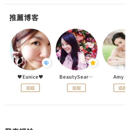
推薦博客
h 夏沫
♥Eunice♥
BeautySearch
Amy N
追蹤
追蹤
追蹤