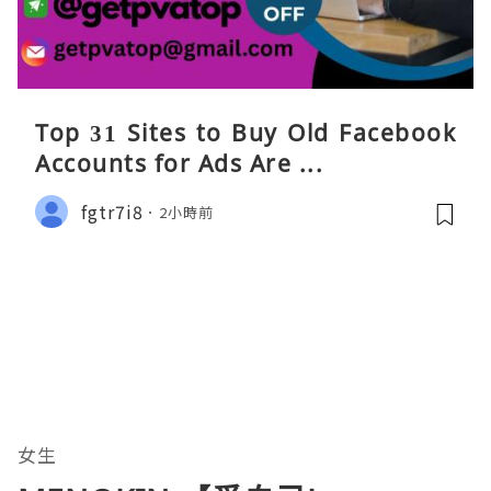
Top 31 Sites to Buy Old Facebook
Accounts​ for Ads Are ...
fgtr7i8
2小時前
女生