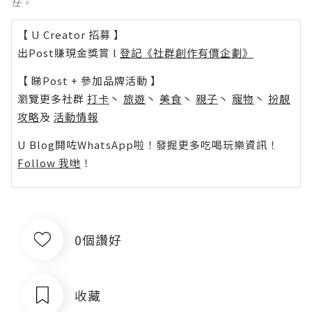
任。
【 U Creator 招募 】
出Post賺現金獎賞 l
登記《社群創作有價企劃》
【 睇Post + 參加品牌活動 】
瀏覽更多社群
打卡
丶
旅遊
丶
美食
丶
親子
丶
寵物
丶
扮靚
攻略
及
活動情報
U Blog開咗WhatsApp啦！發掘更多吃喝玩樂資訊！
Follow 我哋
！
0個讚好
收藏