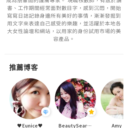
成為朋輩間的護膚專家。 現職核數師，有感於讀
書、工作期間經常面對數目字，感到沉悶，開始
寫寫日誌記錄身邊所有美好的事情，漸漸發掘到
用文字來表達自己感受的樂趣，並活躍於本地各
大女性論壇和網站，以用家的身份試用市場的美
容產品。
推薦博客
h 夏沫
♥Eunice♥
BeautySearch
Amy N