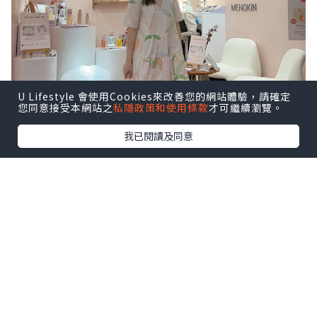
U Lifestyle 會使用Cookies來改善您的網站體驗，請確定
您同意接受本網站之
私隱政策和使用條款
才可繼續瀏覽。
我已閱讀及同意
很喜歡以下這幾句，說出媽媽心聲！
一日24小時，又要照顧小朋友，又要做家
務，又要上班，有時真的感到辛苦～
所以每日抽出30秒，好好愛自己／多謝自
己要必需的！