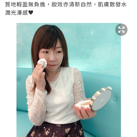
質地輕盈無負擔，妝效亦清新自然，肌膚散發水
潤光澤感♥