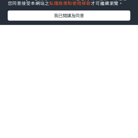
您同意接受本網站之
私隱政策和使用條款
才可繼續瀏覽。
我已閱讀及同意
很喜歡以下這幾句，說出媽媽心聲！
一日24小時，又要照顧小朋友，又要做家
務，又要上班，有時真的感到辛苦～
所以每日抽出30秒，好好愛自己／多謝自
己要必需的！