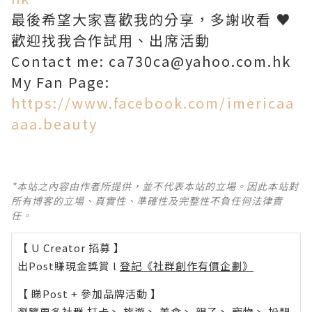
最後希望大家喜歡我的分享，多謝收看 ♥
歡迎找我合作試用、出席活動
Contact me: ca730ca@yahoo.com.hk
My Fan Page:
https://www.facebook.com/imericaa
aaa.beauty
*本站之內容由作者所提供，並不代表本站的立場。因此本站對
所有博客的立場、真實性、準確性及完整性不負任何法律責
任。
【 U Creator 招募 】
出Post賺現金獎賞 l
登記《社群創作有價企劃》
【 睇Post + 參加品牌活動 】
瀏覽更多社群
打卡
丶
旅遊
丶
美食
丶
親子
丶
寵物
丶
扮靚