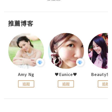
推薦博客
h 夏沫
Amy Ng
♥Eunice♥
追蹤
追蹤
追蹤