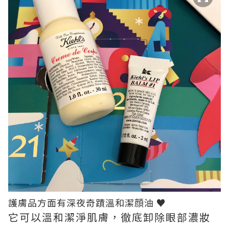
護膚品方面有深夜奇蹟溫和潔顔油 ♥
它可以溫和潔淨肌膚，徹底卸除眼部濃妝