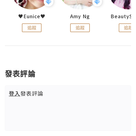
h 夏沫
♥Eunice♥
Amy Ng
追蹤
追蹤
追蹤
發表評論
登入
發表評論