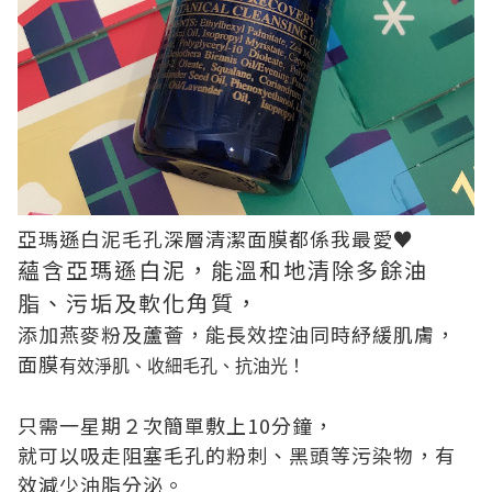
亞瑪遜白泥毛孔深層清潔面膜都係我最愛♥
蘊含亞瑪遜白泥，能溫和地清除多餘油
脂、污垢及軟化角質，
添加燕麥粉及蘆薈，能長效控油同時紓緩肌膚，
面膜
有效淨肌、收細毛孔、抗油光！
只需一星期２次簡單敷上10分鐘，
就可以吸走阻塞毛孔的粉刺、黑頭等污染物，有
效減少油脂分泌。