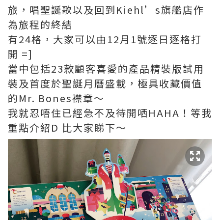
旅，唱聖誕歌以及回到Kiehl’s旗艦店作
為旅程的終結
有24格，大家可以由12月1號逐日逐格打
開 =]
當中包括23款顧客喜愛的產品精裝版試用
裝及首度於聖誕月曆盛載，極具收藏價值
的Mr. Bones襟章～
我就忍唔住已經急不及待開哂HAHA！等我
重點介紹D 比大家睇下～