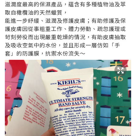
滋潤度最高的保濕產品，蘊含有多種植物油及萃
取自橄欖油的天然蠟質，
能進一步紓緩、滋潤及修護皮膚；有助修護及保
護皮膚因從事粗重工作、體力勞動、疏忽護理或
苛刻勞役而出現嚴重乾燥的情況，有助皮膚抽取
及吸收空氣中的水份，並且形成一層仿如「手
套」的防護膜，抗禦水份流失～