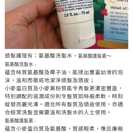
頭髮護理有：氨基酸洗髮水，
氨基酸護髮素～
氨基酸洗髮水 -
蘊含絲質氨基酸及椰子油，能揉出豐富幼滑的泡
沫，溫和而徹底地潔淨頭髮及頭皮；
小麥蛋白質及小麥澱粉質能令秀髮更濃密豐盈，
特別調配的滋潤成份則令髮質如絲般柔軟，時刻
綻發亮麗光澤。適合所有髮質及頭皮使用，亦適
合經常洗髮並需要溫和洗髮水的人士使用。
氨基酸護髮素 -
蘊含小麥蛋白質及氨基酸，質感輕柔，像忌廉般