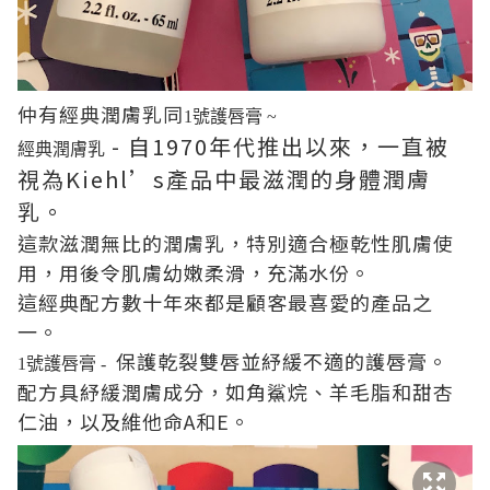
仲有經典潤膚乳同
1號護唇膏 ~
- 自1970年代推出以來，一直被
經典潤膚乳
視為Kiehl’s產品中最滋潤的身體潤膚
乳。
這款滋潤無比的潤膚乳，特別適合極乾性肌膚使
用，用後令肌膚幼嫩柔滑，充滿水份。
這經典配方數十年來都是顧客最喜愛的產品之
一。
保護乾裂雙唇並紓緩不適的護唇膏。
1號護唇膏 -
配方具紓緩潤膚成分，如角鯊烷、羊毛脂和甜杏
仁油，以及維他命A和E。