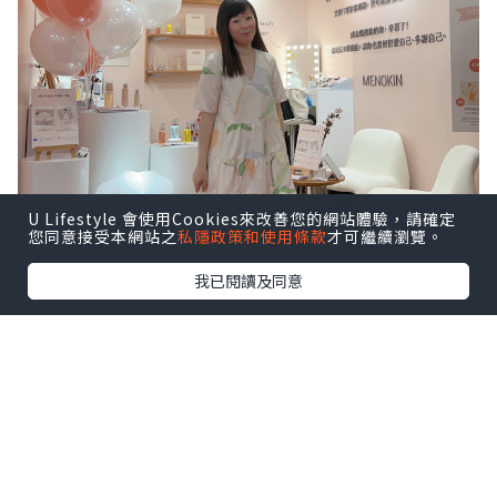
U Lifestyle 會使用Cookies來改善您的網站體驗，請確定
您同意接受本網站之
私隱政策和使用條款
才可繼續瀏覽。
我已閱讀及同意
很喜歡以下這幾句，說出媽媽心聲！
一日24小時，又要照顧小朋友，又要做家
務，又要上班，有時真的感到辛苦～
所以每日抽出30秒，好好愛自己／多謝自
己要必需的！