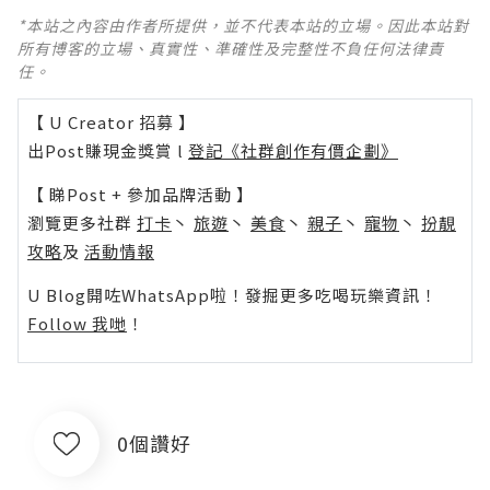
*本站之內容由作者所提供，並不代表本站的立場。因此本站對
所有博客的立場、真實性、準確性及完整性不負任何法律責
任。
【 U Creator 招募 】
出Post賺現金獎賞 l
登記《社群創作有價企劃》
【 睇Post + 參加品牌活動 】
瀏覽更多社群
打卡
丶
旅遊
丶
美食
丶
親子
丶
寵物
丶
扮靚
攻略
及
活動情報
U Blog開咗WhatsApp啦！發掘更多吃喝玩樂資訊！
Follow 我哋
！
0個讚好