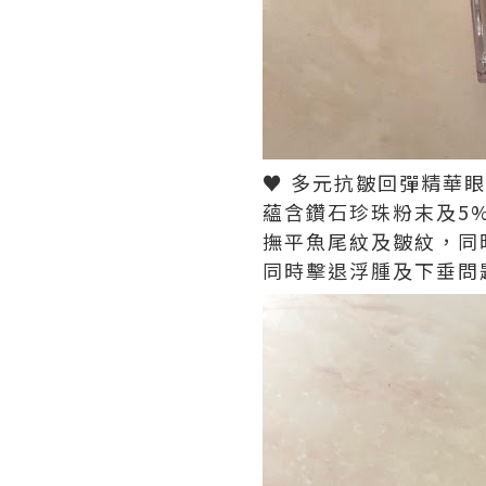
♥ 多元抗皺回彈精華眼霜 ♥
蘊含鑽石珍珠粉末及5
撫平魚尾紋及皺紋，同
同時擊退浮腫及下垂問