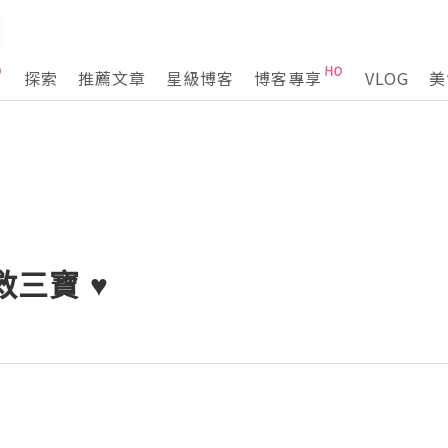
探索
推薦文章
星級博客
博客專享
VLOG
美
急救三寶 ♥