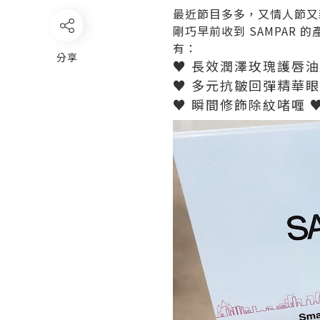
最近節目多多，又情人節又新
剛巧早前收到 SAMPAR
有：
分享
♥ 長效潤澤玫瑰護唇油
♥ 多元抗皺回彈精華眼
♥ 瞬間修飾除紋啫喱 