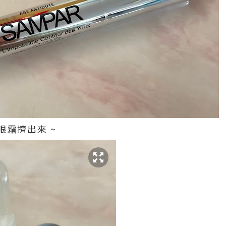
霜擠出來 ~