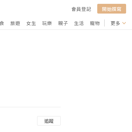
會員登記
開始撰寫
食
旅遊
女生
玩樂
親子
生活
寵物
行山
更多
打卡
追蹤