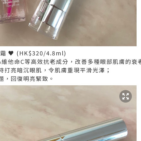
 (HK$320/4.8ml)
%維他命C等高效抗老成分，改善多種眼部肌膚的衰
時打亮暗沉眼肌，令肌膚重現平滑光澤；
題，回復明亮緊致。