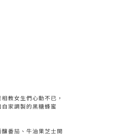
賣相教女生們心動不已，
加自家調製的黑糖蜂蜜
醬釀番茄、牛油果芝士開