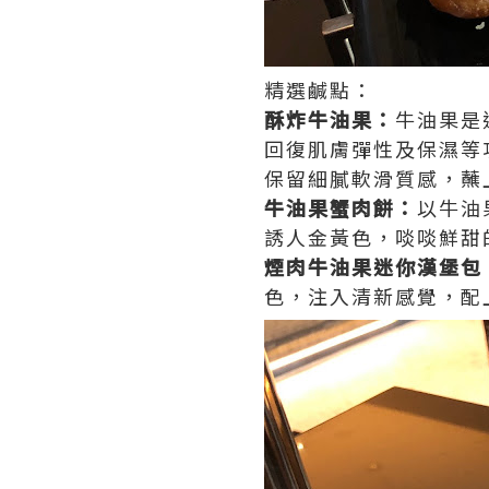
精選鹹點：
酥炸牛油果：
牛油果是
回復肌膚彈性及保濕等
保留細膩軟滑質感，蘸
牛油果蟹肉餅：
以牛油
誘人金黃色，啖啖鮮甜
煙肉牛油果迷你漢堡包
色，注入清新感覺，配