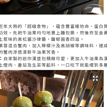
近年大熱的「超級食物」，蘊含豐富維他命、蛋白
功效。先把牛油果均勻地裹上麵包漿，然後炸至金
上惹味的黑松露沙律醬，馥郁菌香四溢。
果蓉混合蟹肉，加入檸檬汁及黑胡椒等調味料，搓
的蟹肉滲透清新牛油果芳香。
：
自家製的迷你漢堡包精緻可愛，更加入牛油果為
上煙肉、番茄及生菜等餡料，一口咬下就能嚐到多