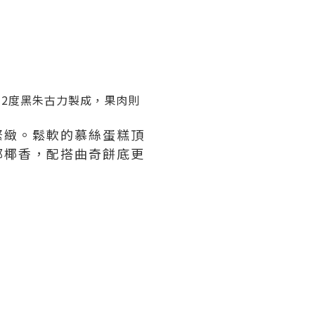
2度黑朱古力製成，果肉則
緊緻。鬆軟的慕絲蛋糕頂
郁椰香，配搭曲奇餅底更