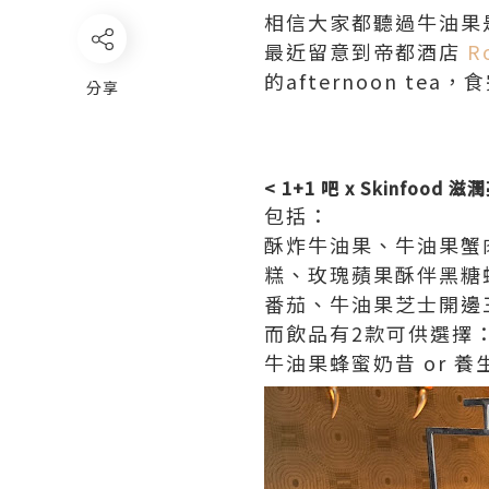
相信大家都聽過牛油果是s
最近留意到帝都酒店
Ro
的afternoon te
分享
< 1+1 吧 x Skinfood
包括：
酥炸牛油果、牛油果蟹
糕、玫瑰蘋果酥伴黑糖
番茄、牛油果芝士開邊
而飲品有2款可供選擇
牛油果蜂蜜奶昔 or 