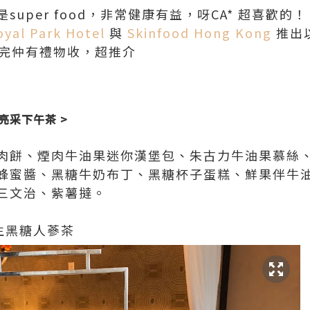
uper food，非常健康有益，呀CA* 超喜歡的！
yal Park Hotel
與
Skinfood Hong Kong
推出以
a，食完仲有禮物收，超推介
 滋潤亮采下午茶 >
肉餅、煙肉牛油果迷你漢堡包、朱古力牛油果慕絲
蜂蜜醬、黑糖牛奶布丁、黑糖杯子蛋糕、鮮果伴牛
三文治、紫薯撻。
：
養生黑糖人蔘茶