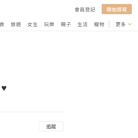
會員登記
開始撰寫
食
旅遊
女生
玩樂
親子
生活
寵物
行山
更多
打卡
 ♥
追蹤