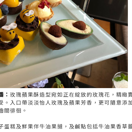
醬：
玫瑰蘋果酥造型宛如正在綻放的玫瑰花，精緻
受。入口帶淡淡怡人玫瑰及蘋果芳香，更可隨意添
齒間徘徊。
子蛋糕及鮮果伴牛油果撻，及鹹點包括牛油果香草