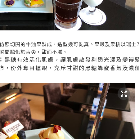
仿照切開的牛油果製成，造型幾可亂真。果殼及果核以瑞士7
瞬間融化於舌尖，甜而不膩。
：
黑糖有效活化肌膚，讓肌膚散發剔透光澤及變得
飾，份外奪目搶眼，充斥甘甜的黑糖蜂蜜香氣及濃