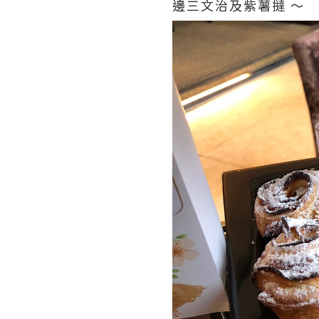
邊三文治及紫薯撻 ～