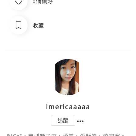
0個讚好
收藏
imericaaaaa
追蹤
呀Ca*，典型獅子座，愛美、愛新鮮、怕寂寞。  