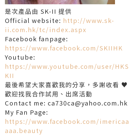
是次產品由 SK-II 提供
Official website:
http://www.sk-
ii.com.hk/tc/index.aspx
Facebook fanpage:
https://www.facebook.com/SKIIHK
Youtube:
https://www.youtube.com/user/HKS
KII
最後希望大家喜歡我的分享，多謝收看 ♥
歡迎找我合作試用、出席活動
Contact me: ca730ca@yahoo.com.hk
My Fan Page:
https://www.facebook.com/imericaa
aaa.beauty