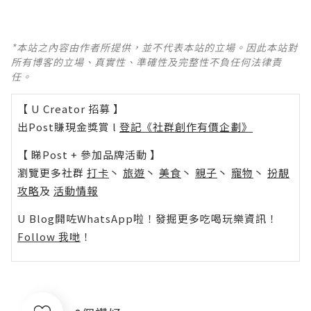
*本站之內容由作者所提供，並不代表本站的立場。因此本站對
所有博客的立場、真實性、準確性及完整性不負任何法律責
任。
【 U Creator 招募 】
出Post賺現金獎賞 l
登記《社群創作有價企劃》
【 睇Post + 參加品牌活動 】
瀏覽更多社群
打卡
丶
旅遊
丶
美食
丶
親子
丶
寵物
丶
扮靚
攻略
及
活動情報
U Blog開咗WhatsApp啦！發掘更多吃喝玩樂資訊！
Follow 我哋
！