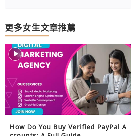
更多女生文章推薦
How Do You Buy Verified PayPal A
ccounts: A Full Guide