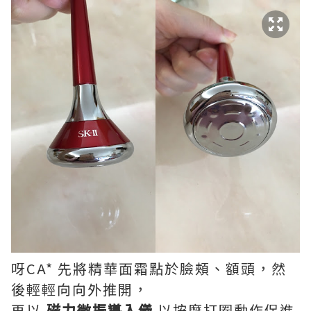
呀CA* 先將精華面霜點於臉頰、額頭，然
後輕輕向向外推開，
再以
磁力微振導入儀
以按摩打圈動作促進