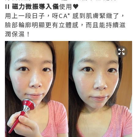
II 磁力微振導入儀
使用♥
用上一段日子，呀CA* 感到肌膚緊緻了，
臉部輪廓明顯更有立體感，而且能持續滋
潤保濕！