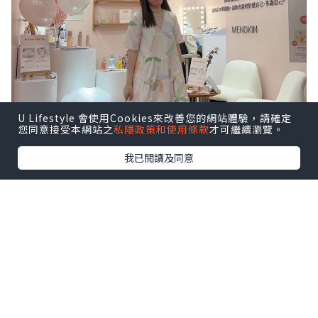
U Lifestyle 會使用Cookies來改善您的網站體驗，請確定
您同意接受本網站之
私隱政策和使用條款
才可繼續瀏覽。
我已閱讀及同意
很喜歡以下這幾句，說出媽媽心聲！
一日24小時，又要照顧小朋友，又要做家
務，又要上班，有時真的感到辛苦～
所以每日抽出30秒，好好愛自己／多謝自
己要必需的！