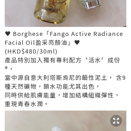
♥ Borghese「Fango Active Radiance
Facial Oil盈采亮顏油」♥
(HKD$480/30ml)
產品特別加入獨有專利配方〝活水〞成份
®，
當中源自意大利塔斯肯尼的䶨性泥土， 含9
種天然礦物，鎖水功能尤其出色，
同時供給肌膚能量，增加結構組織彈性，
重現青春水潤。