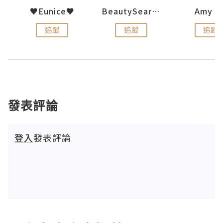
h 夏沫
♥Eunice♥
BeautySearch
Amy N
追蹤
追蹤
追蹤
發表評論
登入
發表評論