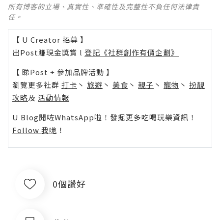
所有博客的立場、真實性、準確性及完整性不負任何法律責
任。
【 U Creator 招募 】
出Post賺現金獎賞 l
登記《社群創作有價企劃》
【 睇Post + 參加品牌活動 】
瀏覽更多社群
打卡
丶
旅遊
丶
美食
丶
親子
丶
寵物
丶
扮靚
攻略
及
活動情報
U Blog開咗WhatsApp啦！發掘更多吃喝玩樂資訊！
Follow 我哋
！
0個讚好