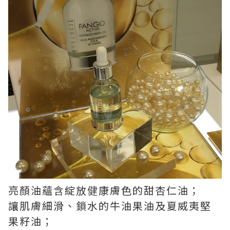
亮顏油蘊含綻放健康膚色的甜杏仁油；
讓肌膚細滑、鎖水的牛油果油及夏威夷堅
果籽油；