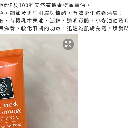
他命Ε及100%天然有機香橙香薰油，
色，調節及更生肌膚與情緒，有效更生滋養活膚！
取、有機乳木果油、泛醇、透明質酸、小麥油油及
濕滋養，軟化肌膚的功效，迅速為肌膚充電，煥發