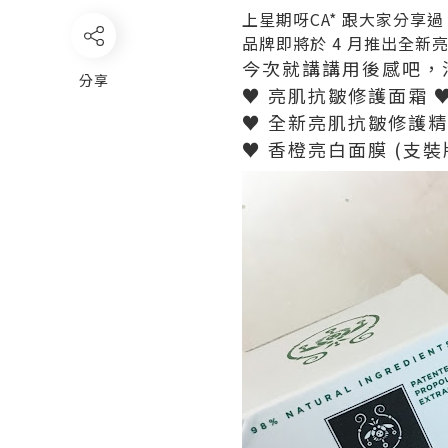
上星期呀CA* 跟大家分享過 
品牌即將於 4 月推出全新
今次就講講用後感吧，活
分享
♥ 亮肌抗皺修護面霜 
♥ 全新亮肌抗皺修護精
♥ 香橙亮白面膜 (支裝