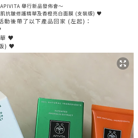
APIVITA 舉行新品發佈會～
亮肌抗皺修護精華及香橙亮白面膜 (支裝版) ♥
動後帶了以下產品回家 (左起)：
♥
華 ♥
版) ♥