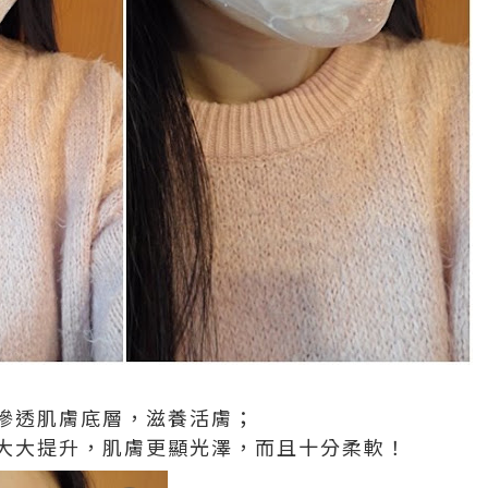
滲透肌膚底層，滋養活膚；
大大提升，肌膚更顯光澤，而且十分柔軟！