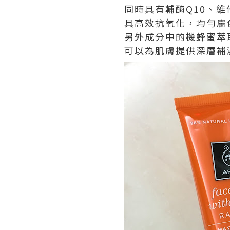
同時具有輔酶Q10、維
具高效抗氧化，均勻膚
另外成分中的機蜂蜜萃
可以為肌膚提供深層補