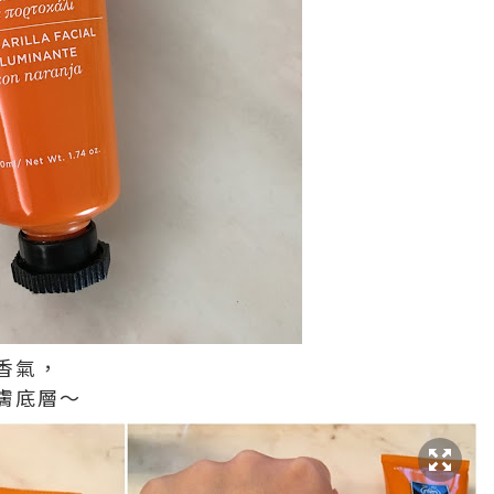
香氣，
膚底層～