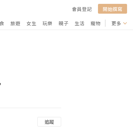
會員登記
開始撰寫
食
旅遊
女生
玩樂
親子
生活
寵物
行山
更多
打卡
♥
追蹤