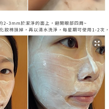
約2-3mm於潔淨的面上，避開眼部四周~
的化妝棉抺掉，再以清水洗淨，每星期可使用1-2次