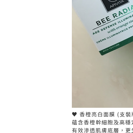
♥ 香橙亮白面膜 (支裝版)
蘊含香橙幹細胞及高穩
有效滲透肌膚底層，更