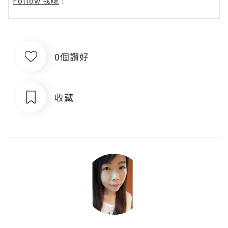
Follow 我哋
！
0個讚好
收藏