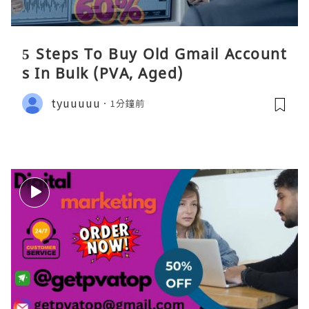
5 Steps To Buy Old Gmail Account
s In Bulk (PVA, Aged)
tyuuuuu
1分鐘前