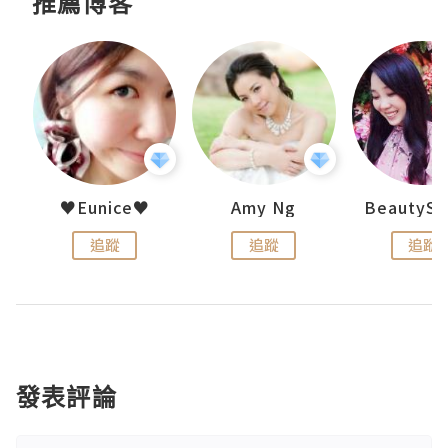
推薦博客
h 夏沫
♥Eunice♥
Amy Ng
追蹤
追蹤
追蹤
發表評論