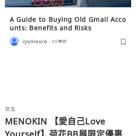
A Guide to Buying Old Gmail Acco
unts: Benefits and Risks
iyuoiuuio
3小時前
女生
MENOKIN 【愛自己Love
Yourself】荷花BB展限定優惠