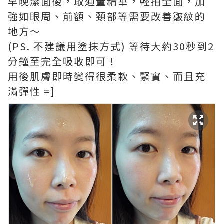
早晚潔面後，取適量精華，輕拍全面，加
強如眼周、前額、頸部等需要改善皺紋的
地方～
(PS. 不建議用塗抹方式) 等待⼤約30秒到2
分鐘至完全吸收即可！
用後肌膚即時變得很柔軟、緊實、而且充
滿彈性 =]