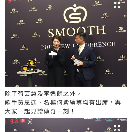
除了苟芸慧及李逸朗之外，
歌手黃思迦、名模何紫綸等均有出席，與
大家⼀起見證傳奇⼀刻！