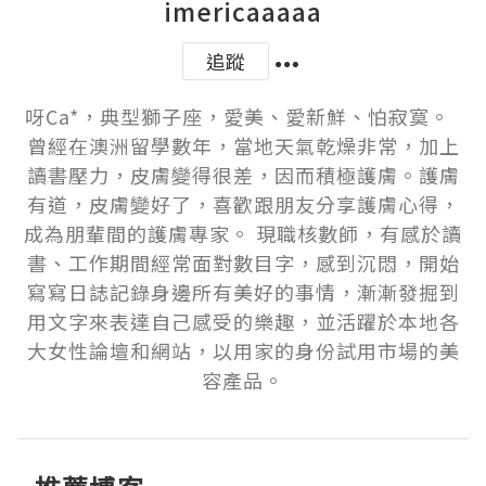
imericaaaaa
追蹤
呀Ca*，典型獅子座，愛美、愛新鮮、怕寂寞。  
曾經在澳洲留學數年，當地天氣乾燥非常，加上
讀書壓力，皮膚變得很差，因而積極護膚。護膚
有道，皮膚變好了，喜歡跟朋友分享護膚心得，
成為朋輩間的護膚專家。 現職核數師，有感於讀
書、工作期間經常面對數目字，感到沉悶，開始
寫寫日誌記錄身邊所有美好的事情，漸漸發掘到
用文字來表達自己感受的樂趣，並活躍於本地各
大女性論壇和網站，以用家的身份試用市場的美
容產品。