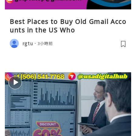
Best Places to Buy Old Gmail Acco
unts in the US Who
rgtu
3小時前