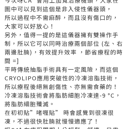
今次呀CA* 會用上加寬治療機頭，大家在
圖中可以見到這個是非入侵性儀器頭，
所以過程中不需麻醉，而且沒有傷口的，
大家可以好放心！
另外，值得一提的是這儀器擁有雙操作手
制，所以它可以同時治療兩個部位 (左、右
兩邊肚腩)，有效提升效率 ，節省療程的時
間 =]
平時傳統抽脂手術具有一定風險，而這個
CRYOLIPO應用突破性的冷凍溶脂技術，
所以療程後絕無創傷性、亦無需食藥的！
冷凍溶脂技術會將脂肪細胞冷凍達-9 °C，
將脂肪細胞殲滅。
在初初貼”啫喱貼” 時會感覺到很凍很
凍，不過很快肚腩就慢慢適應了！