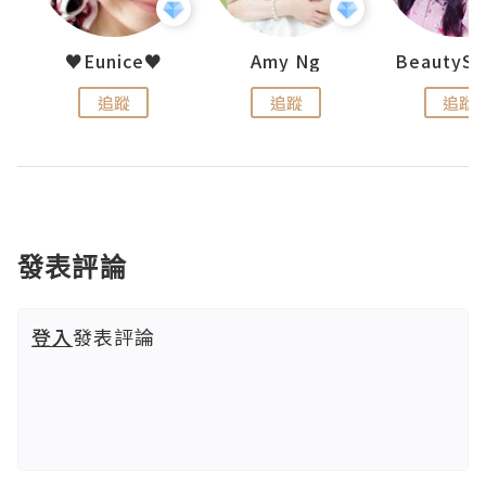
h 夏沫
♥Eunice♥
Amy Ng
追蹤
追蹤
追蹤
發表評論
登入
發表評論