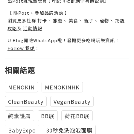
出Post賺現金獎賞 l
登記《社群創作有價企劃》
【 睇Post + 參加品牌活動 】
瀏覽更多社群
打卡
丶
旅遊
丶
美食
丶
親子
丶
寵物
丶
扮靚
攻略
及
活動情報
U Blog開咗WhatsApp啦！發掘更多吃喝玩樂資訊！
Follow 我哋
！
相關話題
MENOKIN
MENOKINHK
CleanBeauty
VeganBeauty
純素護膚
BB展
荷花BB展
BabyExpo
30秒免洗泡泡面膜