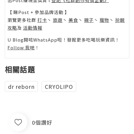
出Post賺現金獎賞 l
登記《社群創作有價企劃》
【 睇Post + 參加品牌活動 】
瀏覽更多社群
打卡
丶
旅遊
丶
美食
丶
親子
丶
寵物
丶
扮靚
攻略
及
活動情報
U Blog開咗WhatsApp啦！發掘更多吃喝玩樂資訊！
Follow 我哋
！
相關話題
dr reborn
CRYOLIPO
0個讚好