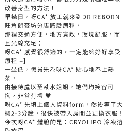
改善身型的方法！
早幾日，呀CA* 放工就來到DR REBORN
旺角朗豪坊分店體驗療程，
那裡交通方便，地方寬敞，環境舒服，而
且光線充足；
呀CA* 感覺很舒適的，一定能夠好好享受
療程 =]
一坐低，職員先為呀CA* 貼心地奉上熱
茶，
由接待處以至茶水姐姐，她們均笑容可
掬，非常有禮 ♥
呀CA* 先填上個人資料form，然後等了大
概2-3分鐘，很快被帶入房間並更換衣服！
今次呀CA* 體驗的是：CRYOLIPO 冷凍溶
脂療程