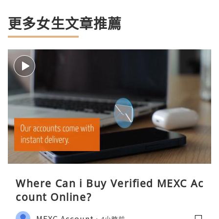
更多女生文章推薦
Where Can i Buy Verified MEXC Ac
count Online?
MEXC Account
4小時前