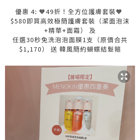
優惠 4: 🧡49折！全方位護膚套裝🧡
$580即買高效極簡護膚套裝（潔面泡沫
+精華+面霜） 及
任選30秒免洗泡泡面膜1支（原價合共
$1,170） 送 韓風簡約蝴蝶結髮箍